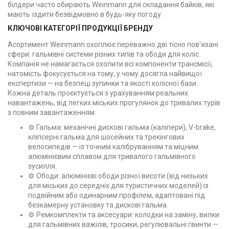
білдери часто обирають Weinmann для складання байків, які
мають їздити безвідмовно в будь-яку погоду.
КЛЮЧОВІ КАТЕГОРІЇ ПРОДУКЦІЇ БРЕНДУ
Асортимент Weinmann охоплює переважно дві тісно пов'язані
сфери: гальмівні системи різних типів та ободи для коліс.
Компанія не намагається охопити всі компоненти трансмісії,
натомість фокусується на тому, у чому досягла найвищої
експертизи — на безпеці зупинки та якості колісної бази.
Кожна деталь проєктується з урахуванням реальних
навантажень, від легких міських прогулянок до тривалих турів
з повним завантаженням.
⚙️ Гальма: механічні дискові гальма (каліпери), V-brake,
кліпсерні гальма для шосейних та трекінгових
велосипедів — із точним калібруванням та міцним
алюмінієвим сплавом для тривалого гальмівного
зусилля.
⚙️ Ободи: алюмінієві ободи різної висоти (від низьких
для міських до середніх для туристичних моделей) із
подвійним або одинарним профілем, адаптовані під
безкамерну установку та дискові гальма.
⚙️ Ремкомплекти та аксесуари: колодки на заміну, вилки
для гальмівних важілів, тросики, регулювальні гвинти —