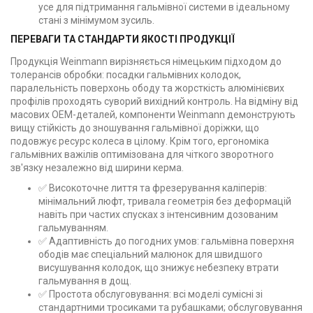
усе для підтримання гальмівної системи в ідеальному
стані з мінімумом зусиль.
ПЕРЕВАГИ ТА СТАНДАРТИ ЯКОСТІ ПРОДУКЦІЇ
Продукція Weinmann вирізняється німецьким підходом до
толерансів обробки: посадки гальмівних колодок,
паралельність поверхонь ободу та жорсткість алюмінієвих
профілів проходять суворий вихідний контроль. На відміну від
масових OEM-деталей, компоненти Weinmann демонструють
вищу стійкість до зношування гальмівної доріжки, що
подовжує ресурс колеса в цілому. Крім того, ергономіка
гальмівних важілів оптимізована для чіткого зворотного
зв'язку незалежно від ширини керма.
✅ Високоточне лиття та фрезерування каліперів:
мінімальний люфт, тривала геометрія без деформацій
навіть при частих спусках з інтенсивним дозованим
гальмуванням.
✅ Адаптивність до погодних умов: гальмівна поверхня
ободів має спеціальний малюнок для швидшого
висушування колодок, що знижує небезпеку втрати
гальмування в дощ.
✅ Простота обслуговування: всі моделі сумісні зі
стандартними тросиками та рубашками; обслуговування