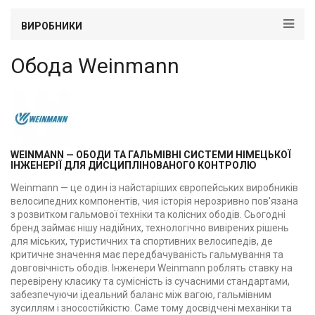
ВИРОБНИКИ
Обода Weinmann
WEINMANN — ОБОДИ ТА ГАЛЬМІВНІ СИСТЕМИ НІМЕЦЬКОЇ
ІНЖЕНЕРІЇ ДЛЯ ДИСЦИПЛІНОВАНОГО КОНТРОЛЮ
Weinmann — це один із найстаріших європейських виробників
велосипедних компонентів, чия історія нерозривно пов'язана
з розвитком гальмової техніки та колісних ободів. Сьогодні
бренд займає нішу надійних, технологічно вивірених рішень
для міських, туристичних та спортивних велосипедів, де
критичне значення має передбачуваність гальмування та
довговічність ободів. Інженери Weinmann роблять ставку на
перевірену класику та сумісність із сучасними стандартами,
забезпечуючи ідеальний баланс між вагою, гальмівним
зусиллям і зносостійкістю. Саме тому досвідчені механіки та