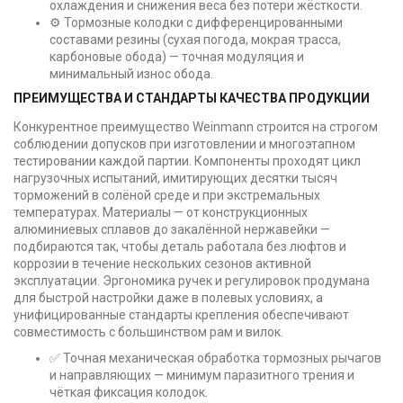
охлаждения и снижения веса без потери жёсткости.
⚙️ Тормозные колодки с дифференцированными
составами резины (сухая погода, мокрая трасса,
карбоновые обода) — точная модуляция и
минимальный износ обода.
ПРЕИМУЩЕСТВА И СТАНДАРТЫ КАЧЕСТВА ПРОДУКЦИИ
Конкурентное преимущество Weinmann строится на строгом
соблюдении допусков при изготовлении и многоэтапном
тестировании каждой партии. Компоненты проходят цикл
нагрузочных испытаний, имитирующих десятки тысяч
торможений в солёной среде и при экстремальных
температурах. Материалы — от конструкционных
алюминиевых сплавов до закалённой нержавейки —
подбираются так, чтобы деталь работала без люфтов и
коррозии в течение нескольких сезонов активной
эксплуатации. Эргономика ручек и регулировок продумана
для быстрой настройки даже в полевых условиях, а
унифицированные стандарты крепления обеспечивают
совместимость с большинством рам и вилок.
✅ Точная механическая обработка тормозных рычагов
и направляющих — минимум паразитного трения и
чёткая фиксация колодок.