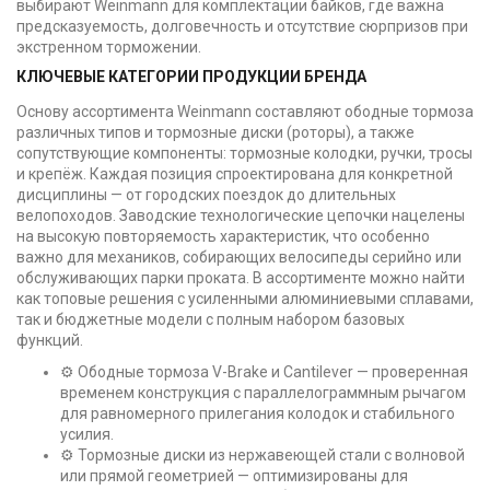
выбирают Weinmann для комплектации байков, где важна
предсказуемость, долговечность и отсутствие сюрпризов при
экстренном торможении.
КЛЮЧЕВЫЕ КАТЕГОРИИ ПРОДУКЦИИ БРЕНДА
Основу ассортимента Weinmann составляют ободные тормоза
различных типов и тормозные диски (роторы), а также
сопутствующие компоненты: тормозные колодки, ручки, тросы
и крепёж. Каждая позиция спроектирована для конкретной
дисциплины — от городских поездок до длительных
велопоходов. Заводские технологические цепочки нацелены
на высокую повторяемость характеристик, что особенно
важно для механиков, собирающих велосипеды серийно или
обслуживающих парки проката. В ассортименте можно найти
как топовые решения с усиленными алюминиевыми сплавами,
так и бюджетные модели с полным набором базовых
функций.
⚙️ Ободные тормоза V-Brake и Cantilever — проверенная
временем конструкция с параллелограммным рычагом
для равномерного прилегания колодок и стабильного
усилия.
⚙️ Тормозные диски из нержавеющей стали с волновой
или прямой геометрией — оптимизированы для