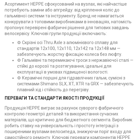
Асортимент HEPPE сфокусований на вузлах, які найчастіше
потребують заміни або апгрейду: від кріплення коліс до
гальмівної системи та інструменту. Бренд не намагається
конкурувати з топовими виробниками в інноваціях, натомість
пропонує перевірені фабричні рішення для типових завдань
велосервісу. Ключові групи продукції включають:
⚙️ Скрізні осі Thru Axle з алюмінієвого сплаву для
стандартів 12x100, 12x110, 12x142 та 12x148 мм —
забезпечують жорстку фіксацію колеса без люфту.
⚙️ Гальмівні та перемикаючі троси з нержавіючої сталі —
стійкі до корозії та розтягування, ідеальні для
експлуатації в умовах підвищеної вологості.
⚙️ Керамічні поршні для гідравлічних гальм, сумісні з
системами Shimano SLX, XT, XTR та GRX — забезпечують
плавний хід і стійкість до перегріву.
ПЕРЕВАГИ ТА СТАНДАРТИ ЯКОСТІ ПРОДУКЦІЇ
Продукція HEPPE виграє за рахунок суворого фабричного
контролю геометрії деталей та використання сучасних
матеріалів, що критично для бюджетного сегмента. Виробник
робить ставку на універсальність і простоту інтеграції з
поширеними вузлами велосипеда, знижуючи поріг входу для
самостійного ремонту. Ключові переваги компонентів HEPPE