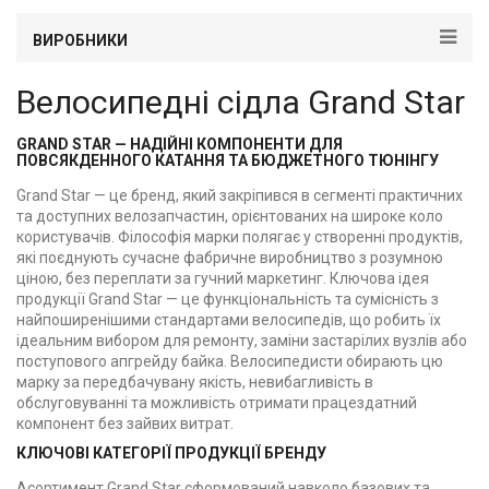
ВИРОБНИКИ
Велосипедні сідла Grand Star
GRAND STAR — НАДІЙНІ КОМПОНЕНТИ ДЛЯ
ПОВСЯКДЕННОГО КАТАННЯ ТА БЮДЖЕТНОГО ТЮНІНГУ
Grand Star — це бренд, який закріпився в сегменті практичних
та доступних велозапчастин, орієнтованих на широке коло
користувачів. Філософія марки полягає у створенні продуктів,
які поєднують сучасне фабричне виробництво з розумною
ціною, без переплати за гучний маркетинг. Ключова ідея
продукції Grand Star — це функціональність та сумісність з
найпоширенішими стандартами велосипедів, що робить їх
ідеальним вибором для ремонту, заміни застарілих вузлів або
поступового апгрейду байка. Велосипедисти обирають цю
марку за передбачувану якість, невибагливість в
обслуговуванні та можливість отримати працездатний
компонент без зайвих витрат.
КЛЮЧОВІ КАТЕГОРІЇ ПРОДУКЦІЇ БРЕНДУ
Асортимент Grand Star сформований навколо базових та