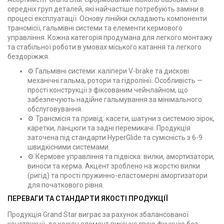
середніх груп деталей, які найчастіше потребують заміни в
процесі експлуатації. Основу лінійки складають компоненти
трансмісії, гальмівні системи та елементи кермового
управління. Кожна категорія продумана для легкого монтажу
та стабільної роботи в умовах міського катання та легкого
бездоріжжя.
⚙️ Гальмівні системи: каліпери V-brake та дискові
механічні гальма, ротори та гідролінії. Особливість —
прості конструкції з фіксованим чейнлайном, що
забезпечують надійне гальмування за мінімального
обслуговування.
⚙️ Трансмісія та привід: касети, шатуни з системою зірок,
каретки, ланцюги та задні перемикачі. Продукція
заточена під стандарти HyperGlide та сумісність з 6-9
швидкісними системами.
⚙️ Кермове управління та підвіска: вилки, амортизатори,
виноси та керма. Акцент зроблено на жорсткі вилки
(ригід) та прості пружинно-еластомерні амортизатори
для початкового рівня.
ПЕРЕВАГИ ТА СТАНДАРТИ ЯКОСТІ ПРОДУКЦІЇ
Продукція Grand Star виграє за рахунок збалансованої
конструкції, де кожен елемент виконує свою функцію без