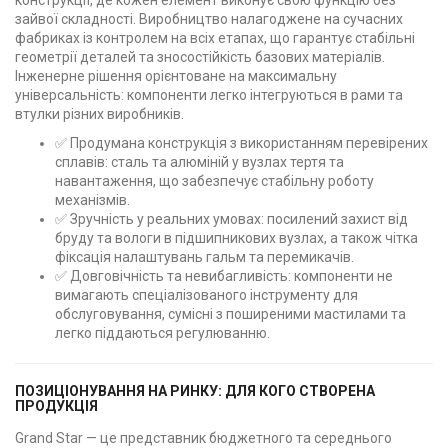
зайвої складності. Виробництво налагоджене на сучасних
фабриках із контролем на всіх етапах, що гарантує стабільні
геометрії деталей та зносостійкість базових матеріалів.
Інженерне рішення орієнтоване на максимальну
універсальність: компоненти легко інтегруються в рами та
втулки різних виробників.
✅ Продумана конструкція з використанням перевірених
сплавів: сталь та алюміній у вузлах тертя та
навантаження, що забезпечує стабільну роботу
механізмів.
✅ Зручність у реальних умовах: посилений захист від
бруду та вологи в підшипникових вузлах, а також чітка
фіксація налаштувань гальм та перемикачів.
✅ Довговічність та невибагливість: компоненти не
вимагають спеціалізованого інструменту для
обслуговування, сумісні з поширеними мастилами та
легко піддаються регулюванню.
ПОЗИЦІОНУВАННЯ НА РИНКУ: ДЛЯ КОГО СТВОРЕНА
ПРОДУКЦІЯ
Grand Star — це представник бюджетного та середнього