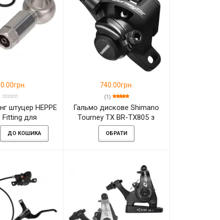
0.00грн.
740.00грн.
(1)
нг штуцер HEPPE
Гальмо дискове Shimano
 Fitting для
Tourney TX BR-TX805 з
лічних гальм
адаптером F180PP2 або
ДО КОШИКА
ОБРАТИ
R160PS