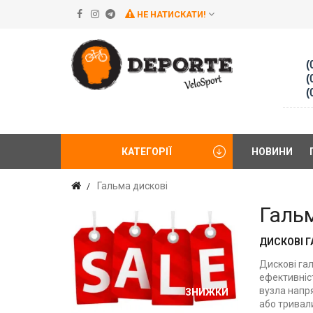
НЕ НАТИСКАТИ!
(
(
(
КАТЕГОРІЇ
НОВИНИ
Гальма дискові
Галь
ДИСКОВІ 
Дискові га
ефективніст
вузла напр
ЗНИЖКИ
або тривал