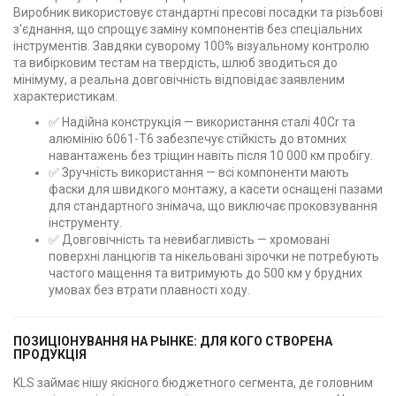
Виробник використовує стандартні пресові посадки та різьбові
з'єднання, що спрощує заміну компонентів без спеціальних
інструментів. Завдяки суворому 100% візуальному контролю
та вибірковим тестам на твердість, шлюб зводиться до
мінімуму, а реальна довговічність відповідає заявленим
характеристикам.
✅ Надійна конструкція — використання сталі 40Cr та
алюмінію 6061-T6 забезпечує стійкість до втомних
навантажень без тріщин навіть після 10 000 км пробігу.
✅ Зручність використання — всі компоненти мають
фаски для швидкого монтажу, а касети оснащені пазами
для стандартного знімача, що виключає проковзування
інструменту.
✅ Довговічність та невибагливість — хромовані
поверхні ланцюгів та нікельовані зірочки не потребують
частого мащення та витримують до 500 км у брудних
умовах без втрати плавності ходу.
ПОЗИЦІОНУВАННЯ НА РЫНКЕ: ДЛЯ КОГО СТВОРЕНА
ПРОДУКЦІЯ
KLS займає нішу якісного бюджетного сегмента, де головним