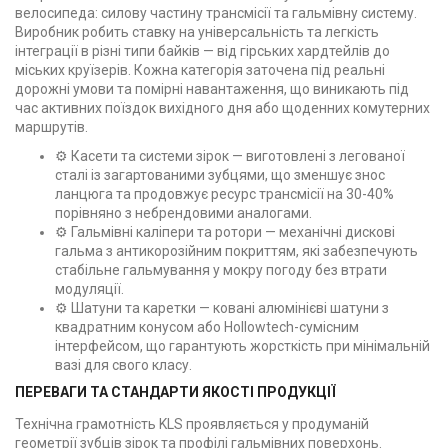
велосипеда: силову частину трансмісії та гальмівну систему.
Виробник робить ставку на універсальність та легкість
інтеграції в різні типи байків — від гірських хардтейлів до
міських круїзерів. Кожна категорія заточена під реальні
дорожні умови та помірні навантаження, що виникають під
час активних поїздок вихідного дня або щоденних комутерних
маршрутів.
⚙️ Касети та системи зірок — виготовлені з легованої
сталі із загартованими зубцями, що зменшує знос
ланцюга та продовжує ресурс трансмісії на 30-40%
порівняно з небрендовими аналогами.
⚙️ Гальмівні каліпери та ротори — механічні дискові
гальма з антикорозійним покриттям, які забезпечують
стабільне гальмування у мокру погоду без втрати
модуляції.
⚙️ Шатуни та каретки — ковані алюмінієві шатуни з
квадратним конусом або Hollowtech-сумісним
інтерфейсом, що гарантують жорсткість при мінімальній
вазі для свого класу.
ПЕРЕВАГИ ТА СТАНДАРТИ ЯКОСТІ ПРОДУКЦІЇ
Технічна грамотність KLS проявляється у продуманій
геометрії зубців зірок та профілі гальмівних поверхонь.