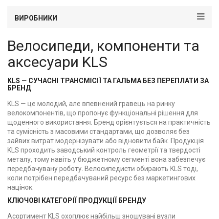
ВИРОБНИКИ
Велосипеди, компоненти та
аксесуари KLS
KLS — СУЧАСНІ ТРАНСМІСІЇ ТА ГАЛЬМА БЕЗ ПЕРЕПЛАТИ ЗА
БРЕНД
KLS — це молодий, але впевнений гравець на ринку
велокомпонентів, що пропонує функціональні рішення для
щоденного використання. Бренд орієнтується на практичність
та сумісність з масовими стандартами, що дозволяє без
зайвих витрат модернізувати або відновити байк. Продукція
KLS проходить заводський контроль геометрії та твердості
металу, тому навіть у бюджетному сегменті вона забезпечує
передбачувану роботу. Велосипедисти обирають KLS тоді,
коли потрібен передбачуваний ресурс без маркетингових
націнок.
КЛЮЧОВІ КАТЕГОРІЇ ПРОДУКЦІЇ БРЕНДУ
Асортимент KLS охоплює найбільш зношувані вузли