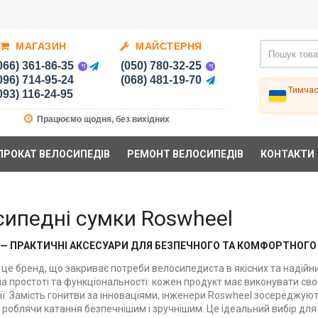
МАГАЗИН
МАЙСТЕРНЯ
066) 361-86-35
(050) 780-32-25
096) 714-95-24
(068) 481-19-70
Тимча
093) 116-24-95
Працюємо щодня, без вихідних
ПРОКАТ ВЕЛОСИПЕДІВ
РЕМОНТ ВЕЛОСИПЕДІВ
КОНТАКТИ
сипедні сумки Roswheel
 — ПРАКТИЧНІ АКСЕСУАРИ ДЛЯ БЕЗПЕЧНОГО ТА КОМФОРТНОГ
 це бренд, що закриває потреби велосипедиста в якісних та надійн
на простоті та функціональності: кожен продукт має виконувати с
ї. Замість гонитви за інноваціями, інженери Roswheel зосереджуют
 роблячи катання безпечнішим і зручнішим. Це ідеальний вибір для т