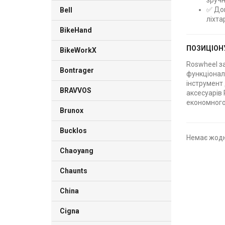
зруч
✅ Дов
Bell
ліхта
BikeHand
ПОЗИЦІОН
BikeWorkX
Roswheel з
Bontrager
функціональ
інструмент 
BRAVVOS
аксесуарів
економного
Brunox
Bucklos
Немає жодн
Chaoyang
Chaunts
China
Cigna