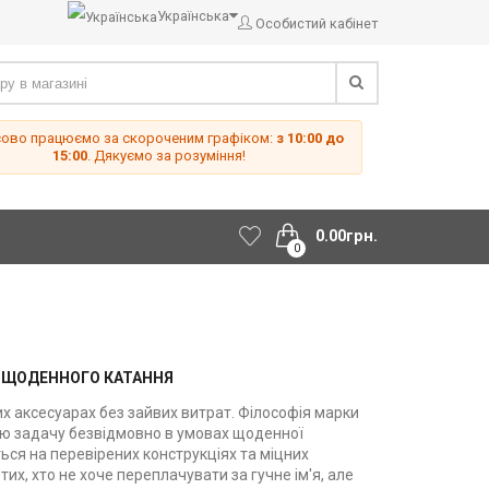
Українська
Особистий кабінет
сово працюємо за скороченим графіком:
з 10:00 до
15:00
. Дякуємо за розуміння!
0.00грн.
0
О ЩОДЕННОГО КАТАННЯ
их аксесуарах без зайвих витрат. Філософія марки
вою задачу безвідмовно в умовах щоденної
ься на перевірених конструкціях та міцних
их, хто не хоче переплачувати за гучне ім'я, але