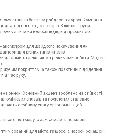
ому стані та безпеки райдера в дорозі. Компанія
дня: від насосів до ліхтарів. Ключові групи
різними типами велосипедів, від гірських до
м манометром для швидкого накачування як
аптери для різних типів ніпелів.
жними діодами та декількома режимами роботи. Моделі
р.
тиріжучим покриттям, а також практичні підсідельні
під час руху.
на ринок. Основний акцент зроблено на стійкості
, алюмінієвих сплавів та посилених сталевих
иділяють особливу увагу ергономіці, щоб
стійкого полімеру, а замки мають посилені
 оптимізований для міста та шосе, а насоси оснащені