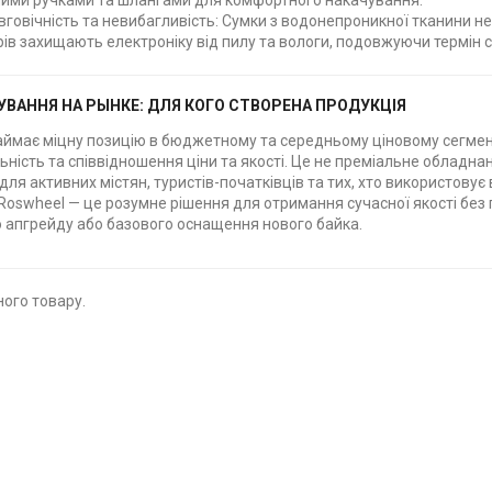
ними ручками та шлангами для комфортного накачування.
говічність та невибагливість: Сумки з водонепроникної тканини н
рів захищають електроніку від пилу та вологи, подовжуючи термін 
УВАННЯ НА РЫНКЕ: ДЛЯ КОГО СТВОРЕНА ПРОДУКЦІЯ
аймає міцну позицію в бюджетному та середньому ціновому сегменті
ність та співвідношення ціни та якості. Це не преміальне обладна
для активних містян, туристів-початківців та тих, хто використову
 Roswheel — це розумне рішення для отримання сучасної якості без
 апгрейду або базового оснащення нового байка.
ого товару.