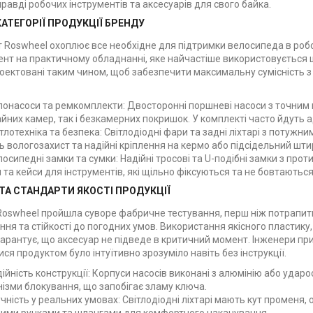
равді робочих інструментів та аксесуарів для свого байка.
АТЕГОРІЇ ПРОДУКЦІЇ БРЕНДУ
 Roswheel охоплює все необхідне для підтримки велосипеда в робоч
нт на практичному обладнанні, яке найчастіше використовується що
оектовані таким чином, щоб забезпечити максимальну сумісність з 
лонасоси та ремкомплекти: Двосторонні поршневі насоси з точни
йних камер, так і безкамерних покришок. У комплекті часто йдуть ад
ітлотехніка та безпека: Світлодіодні фари та задні ліхтарі з поту
 вологозахист та надійні кріплення на кермо або підсідельний шти
лосипедні замки та сумки: Надійні тросові та U-подібні замки з про
 та кейси для інструментів, які щільно фіксуються та не бовтаються 
ТА СТАНДАРТИ ЯКОСТІ ПРОДУКЦІЇ
Roswheel пройшла суворе фабричне тестування, перш ніж потрапити 
ня та стійкості до погодних умов. Використання якісного пластику
гарантує, що аксесуар не підведе в критичний момент. Інженери пр
ся продуктом було інтуїтивно зрозуміло навіть без інструкції.
ійність конструкції: Корпуси насосів виконані з алюмінію або ударо
ізми блокування, що запобігає зламу ключа.
чність у реальних умовах: Світлодіодні ліхтарі мають кут променя,