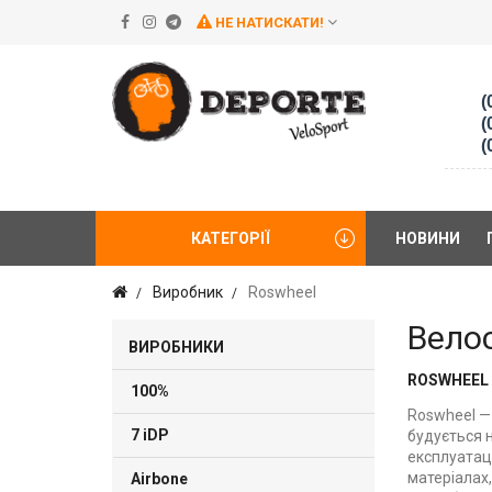
НЕ НАТИСКАТИ!
(
(
(
КАТЕГОРІЇ
НОВИНИ
Виробник
Roswheel
Вело
ВИРОБНИКИ
ROSWHEEL
100%
Roswheel —
7 iDP
будується 
експлуатаці
матеріалах,
Airbone