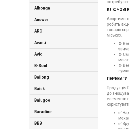
потребує сп
Alhonga
КЛЮЧОВІ К
Асортимент
Answer
робить акце
товарів спр
ARC
міських.
Avanti
⚙️ Ве
звича
Avid
⚙️ Св
мають
⚙️ Ве
B-Soul
сумки
Bailong
ПЕРЕВАГИ 
Продукція 
Baisk
до зношуван
елементів 
Balugoe
користувати
Baradine
✅ Над
механ
BBB
✅ Зру