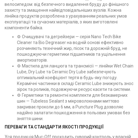
велосипедом: від безпечного видалення бруду до фінішного
захисту та змащення найвідповідальніших вузлів. Кожна
лінійка продуктів розроблена з урахуванням реальних умов
експлуатації та сучасних матеріалів, з яких виготовлені
компоненти байка.
⚙️ Очищувачі та дегрейзери — серія Nano Tech Bike
Cleaner та Bio Degreaser на водній основі ефективно
розчиняють технічний жир, пісок та дорожній бруд, не
пошкоджуючи герметики підшипників та ущільнення
амортизаторів.
⚙️ Мастила для ланцюга та трансмісії — лінійки Wet Chain
Lube, Dry Lube та Ceramic Dry Lube забезпечують
оптимальний коефіцієнт тертя в будь-яку погоду.
Керамічні частинки в складі Ceramic Lube знижують знос
зірок та роликів, подовжуючи ресурс касети та системи.
⚙️ Герметики та ремонтні комплекти для безкамерних
шин — Tubeless Sealant з мікроволокнами миттєво
закриває проколи до 6 мм, а Puncture Plug дозволяє
надійно залатати пошкодження в польових умовах без
зняття шини.
ПЕРЕВАГИ ТА СТАНДАРТИ ЯКОСТІ ПРОДУКЦІЇ
Уся продукція Muc-Off проходить суворий контроль у власній