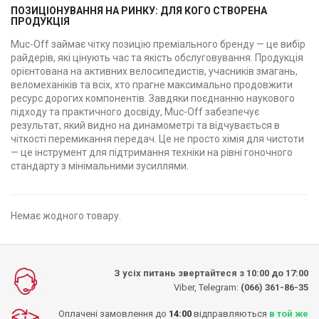
ПОЗИЦІОНУВАННЯ НА РИНКУ: ДЛЯ КОГО СТВОРЕНА
ПРОДУКЦІЯ
Muc-Off займає чітку позицію преміального бренду — це вибір
райдерів, які цінують час та якість обслуговування. Продукція
орієнтована на активних велосипедистів, учасників змагань,
веломеханіків та всіх, хто прагне максимально продовжити
ресурс дорогих компонентів. Завдяки поєднанню наукового
підходу та практичного досвіду, Muc-Off забезпечує
результат, який видно на динамометрі та відчувається в
чіткості перемикання передач. Це не просто хімія для чистоти
— це інструмент для підтримання техніки на рівні гоночного
стандарту з мінімальними зусиллями.
Немає жодного товару.
З усіх питань звертайтеся з 10:00 до 17:00
Viber, Telegram:
(066) 361-86-35
Оплачені замовлення до
14:00
відправляються
в той же