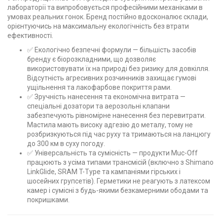
лабораторії та випробовується професійними механіками в
умовах реальних гонок. Бренд постійно вдосконалює склади,
орієнтуючись на максимальну екологічність без втрати
ефективності.
✅ Екологічно безпечні формули — більшість засобів
бренду є біорозкладними, що дозволяє
використовувати їх на природі без ризику для довкілля.
Відсутність агресивних розчинників захищає гумові
ущільнення та лакофарбове покриття рами.
✅ Зручність нанесення та економічна витрата —
спеціальні дозатори та аерозольні клапани
забезпечують рівномірне нанесення без перевитрати.
Мастила мають високу адгезію до металу, тому не
розбризкуються під час руху та тримаються на ланцюгу
до 300 км в суху погоду.
✅ Універсальність та сумісність — продукти Muc-Off
працюють з усіма типами трансмісій (включно з Shimano
LinkGlide, SRAM T-Type та кампаніями гірських і
шосейних групсетів). Герметики не реагують з латексом
камер і сумісні з будь-якими безкамерними ободами та
покришками.