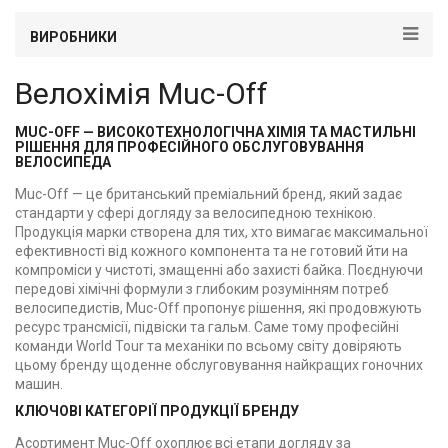
ВИРОБНИКИ
Велохімія Muc-Off
MUC-OFF — ВИСОКОТЕХНОЛОГІЧНА ХІМІЯ ТА МАСТИЛЬНІ
РІШЕННЯ ДЛЯ ПРОФЕСІЙНОГО ОБСЛУГОВУВАННЯ
ВЕЛОСИПЕДА
Muc-Off — це британський преміальний бренд, який задає
стандарти у сфері догляду за велосипедною технікою.
Продукція марки створена для тих, хто вимагає максимальної
ефективності від кожного компонента та не готовий йти на
компроміси у чистоті, змащенні або захисті байка. Поєднуючи
передові хімічні формули з глибоким розумінням потреб
велосипедистів, Muc-Off пропонує рішення, які продовжують
ресурс трансмісії, підвіски та гальм. Саме тому професійні
команди World Tour та механіки по всьому світу довіряють
цьому бренду щоденне обслуговування найкращих гоночних
машин.
КЛЮЧОВІ КАТЕГОРІЇ ПРОДУКЦІЇ БРЕНДУ
Асортимент Muc-Off охоплює всі етапи догляду за