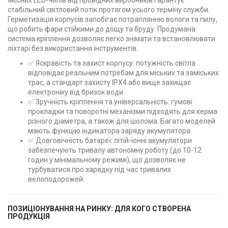
стабільний світловий потік протягом усього терміну служби.
Герметизація корпусів запобігає потраплянню вологи та пилу,
що робить фари стійкими до дощу та бруду. Продумана
система кріплення дозволяє легко знімати та встановлювати
ліхтарі без використання інструментів.
✅ Яскравість та захист корпусу: потужність світла
відповідає реальним потребам для міських та заміських
трас, а стандарт захисту IPX4 або вище захищає
електроніку від бризок води.
✅ Зручність кріплення та універсальність: гумові
прокладки та поворотні механізми підходять для керма
різного діаметра, а також для шолома. Багато моделей
мають функцію індикатора заряду акумулятора.
✅ Довговічність батареї: літій-іонні акумулятори
забезпечують тривалу автономну роботу (до 10-12
годин у мінімальному режимі), що дозволяє не
турбуватися про зарядку під час тривалих
велоподорожей.
ПОЗИЦІОНУВАННЯ НА РИНКУ: ДЛЯ КОГО СТВОРЕНА
ПРОДУКЦІЯ