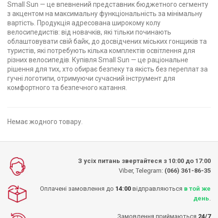
Small Sun — це впевнений представник бюджетного сегменту
з акцентом на максимальну функціональність за мінімальну
вартість. Продукція адресована широкому колу
велосипедистів: від новачків, які тільки починають
облаштовувати свій байк, до досвідчених міських гонщиків та
туристів, які потребують кілька комплектів освітлення для
різних велосипедів. Купівля Small Sun — це раціональне
рішення для тих, хто обирає безпеку та якість без переплат за
гучні логотипи, отримуючи сучасний інструмент для
комфортного та безпечного катання.
Немає жодного товару.
З усіх питань звертайтеся з 10:00 до 17:00
Viber, Telegram:
(066) 361-86-35
Оплачені замовлення до
14:00
відправляються
в той же
день
.
Замовлення приймаються
24/7