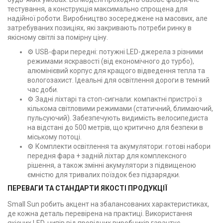
тестування, а конструкція максимально спрощена для
надійної роботи. Виробництво зосереджене на масових, але
затребуваних позиціях, які закривають потреби ринку в
якісному світлі за помірну ціну.
⚙️ USB-фари передні: потужні LED-джерела з різними
режимами яскравості (від економічного до турбо),
алюмінієвий корпус для кращого відведення тепла та
вологозахист. Ідеальні для освітлення дороги в темний
час доби.
⚙️ Задні ліхтарі та стоп-сигнали: компактні пристрої з
кількома світловими режимами (статичний, блимаючий,
пульсуючий). Забезпечують видимість велосипедиста
на відстані до 500 метрів, що критично для безпеки в
міському потоці.
⚙️ Комплекти освітлення та акумулятори: готові набори
передня фара + задній ліхтар для комплексного
рішення, а також змінні акумулятори з підвищеною
ємністю для тривалих поїздок без підзарядки.
ПЕРЕВАГИ ТА СТАНДАРТИ ЯКОСТІ ПРОДУКЦІЇ
Small Sun робить акцент на збалансованих характеристиках,
де кожна деталь перевірена на практиці. Використання
якісних LED-чипів від провідних виробників гарантує