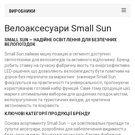
ВИРОБНИКИ
Велоаксесуари Small Sun
SMALL SUN — НАДІЙНЕ ОСВІТЛЕННЯ ДЛЯ БЕЗПЕЧНИХ
ВЕЛОПОЇЗДОК
Small Sun займає міцну позицію в сегменті доступної
світлотехніки для велосипедів та активного відпочинку. Бренд
робить ставку на сучасну фабричну якість та енергоефективні
LED-рішення, що дозволяють велосипедисту бути помітним на
дорозі без переплати за маркетинг. Інженери Small Sun
фокусуються на практичності та універсальності, пропонуючи
користувачеві готовий набір функцій. Саме тому продукція цієї
марки є оптимальним вибором для щоденних поїздок містом,
велопрогулянок та туристичних виїздів, де критична
автономність та яскравість.
КЛЮЧОВІ КАТЕГОРІЇ ПРОДУКЦІЇ БРЕНДУ
Основа асортименту Small Sun — це освітлювальні прилади та
супутні аксесуари, розроблені для забезпечення видимості у
будь-яких умовах. Всі моделі проходять базове фабричне