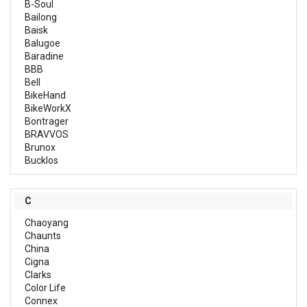
B-Soul
Bailong
Baisk
Balugoe
Baradine
BBB
Bell
BikeHand
BikeWorkX
Bontrager
BRAVVOS
Brunox
Bucklos
C
Chaoyang
Chaunts
China
Cigna
Clarks
Color Life
Connex