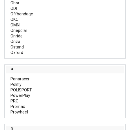
Obor
ODI
Offbondage
OKO
OMNI
Onepolar
Onride
Onza
Ostand
Oxford
P
Panaracer
Polifly
POLISPORT
PowerPlay
PRO
Promax
Prowheel
Q