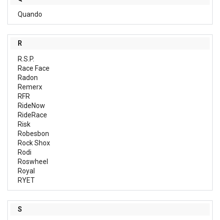
Quando
R
R.S.P.
Race Face
Radon
Remerx
RFR
RideNow
RideRace
Risk
Robesbon
Rock Shox
Rodi
Roswheel
Royal
RYET
S