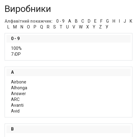
Виробники
Алфавітний покажчик:
0 - 9
A
B
C
D
E
F
G
H
I
J
K
L
M
N
O
P
Q
R
S
T
U
V
W
X
Y
Z
У
0 - 9
100%
7 iDP
A
Airbone
Alhonga
Answer
ARC
Avanti
Avid
B