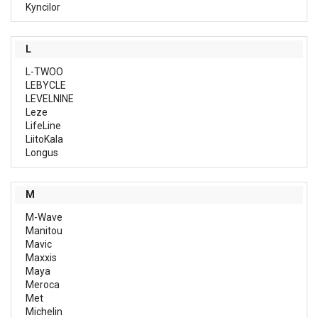
Kyncilor
L
L-TWOO
LEBYCLE
LEVELNINE
Leze
LifeLine
LiitoKala
Longus
M
M-Wave
Manitou
Mavic
Maxxis
Maya
Meroca
Met
Michelin