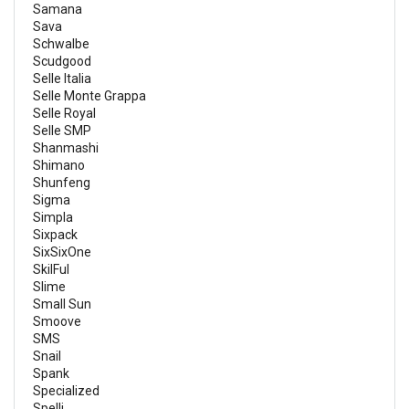
Samana
Sava
Schwalbe
Scudgood
Selle Italia
Selle Monte Grappa
Selle Royal
Selle SMP
Shanmashi
Shimano
Shunfeng
Sigma
Simpla
Sixpack
SixSixOne
SkilFul
Slime
Small Sun
Smoove
SMS
Snail
Spank
Specialized
Spelli