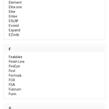
Element
Elita one
Elite
Enlee
ESLNF
Evosid
Expand
EZmtb
F
Feakbike
Finish Line
FireEye
First
Formula
FOX
FSA
Fulcrum
Funn
G