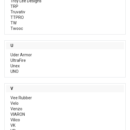
Troy Lee Designs
TRP
Truvativ
TTPRO
TW
Twooc
U
Uder Armor
UltraFire
Unex
UNO
V
Vee Rubber
Velo
Venzo
VIARON
Vilico
VK