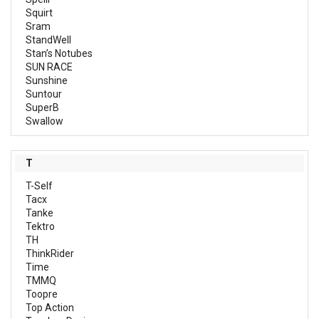
Squirt
Sram
StandWell
Stan’s Notubes
SUN RACE
Sunshine
Suntour
SuperB
Swallow
T
T-Self
Tacx
Tanke
Tektro
TH
ThinkRider
Time
TMMQ
Toopre
Top Action