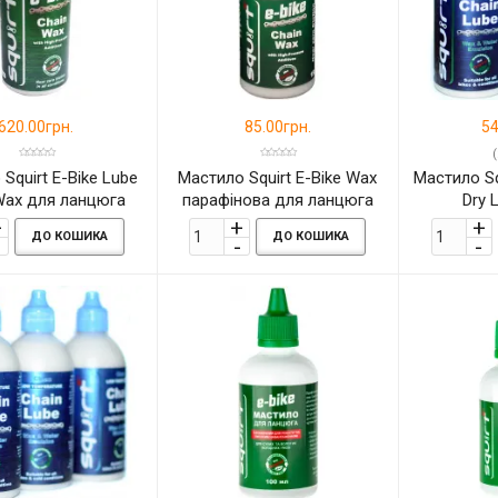
620.00грн.
85.00грн.
54
(
Squirt E-Bike Lube
Мастило Squirt E-Bike Wax
Мастило Sq
Wax для ланцюга
парафінова для ланцюга
Dry 
120мл.
15мл
ДО КОШИКА
ДО КОШИКА