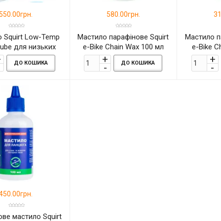
550.00грн.
580.00грн.
31
 Squirt Low-Temp
Мастило парафінове Squirt
Мастило п
Lube для низьких
e-Bike Chain Wax 100 мл
e-Bike C
ператур 120мл
ДО КОШИКА
ДО КОШИКА
450.00грн.
ве мастило Squirt