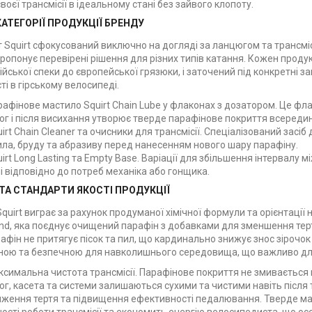
воєї трансмісії в ідеальному стані без зайвого клопоту.
АТЕГОРІЇ ПРОДУКЦІЇ БРЕНДУ
 Squirt сфокусований виключно на догляді за ланцюгом та трансмісі
пропонує перевірені рішення для різних типів катання. Кожен прод
ійської спеки до європейської грязюки, і заточений під конкретні 
ті в гірському велосипеді.
рафінове мастило Squirt Chain Lube у флаконах з дозатором. Це фл
г і після висихання утворює тверде парафінове покриття всередині
uirt Chain Cleaner та очисники для трансмісії. Спеціалізований зас
ла, бруду та абразиву перед нанесенням нового шару парафіну.
uirt Long Lasting та Empty Base. Варіації для збільшення інтервалу
і відповідно до потреб механіка або гонщика.
ТА СТАНДАРТИ ЯКОСТІ ПРОДУКЦІЇ
quirt виграє за рахунок продуманої хімічної формули та орієнтації 
nd, яка поєднує очищений парафін з добавками для зменшення тертя 
афін не притягує пісок та пил, що кардинально знижує знос зірочок
ною та безпечною для навколишнього середовища, що важливо для 
симальна чистота трансмісії. Парафінове покриття не змивається 
г, касета та системи залишаються сухими та чистими навіть після 
ження тертя та підвищення ефективності педалювання. Тверде мас