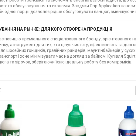
ості роботи трансмісії та економить енергію велосипедиста, що ос
стота обслуговування та економія. Завдяки Drip Application наноси
и однієї порції дозволяє рідше обслуговувати ланцюг, зменшуючи в
УВАННЯ НА РЫНКЕ: ДЛЯ КОГО СТВОРЕНА ПРОДУКЦІЯ
має позицію преміального спеціалізованого бренду, орієнтованого 
нку, а інструмент для тих, хто цінує чистоту, ефективність та довгов
ля шосейних гонщиків, гравійних райдерів, маунтінбайкерів у сухих
анспорт і хоче мінімізувати час на догляд за байком. Купівля Squ
юга та зірочок, зберігаючи їхню ідеальну роботу без компромісів.