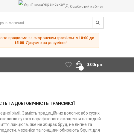
Українська
Особистий кабінет
сово працюємо за скороченим графіком:
з 10:00 до
15:00
. Дякуємо за розуміння!
0.00грн.
0
ТЬ ТА ДОВГОВІЧНІСТЬ ТРАНСМІСІЇ
едної хімії. Замість традиційних вологих або сухих
ехнологію сухого парафінового змащення на водній
риття ланцюга, яке не збирає бруд, не липне та
педисти, механіки та гонщики обирають Squirt для