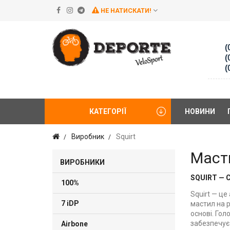
НЕ НАТИСКАТИ!
(
(
(
КАТЕГОРІЇ
НОВИНИ
Виробник
Squirt
Масти
ВИРОБНИКИ
SQUIRT — 
100%
Squirt — це
7 iDP
мастил на 
основі. Гол
забезпечує 
Airbone