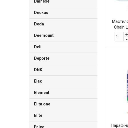
Dainese
Deckas
Мастило
Deda
Chain 
тем
Deemount
Deli
Deporte
DNK
Elax
Element
Elita one
Elite
Парафіно
Enlee