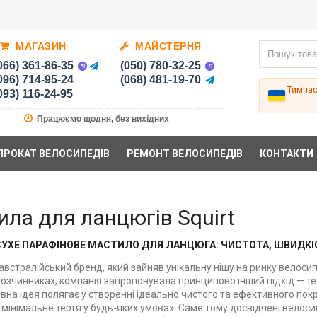
МАГАЗИН
МАЙСТЕРНЯ
066) 361-86-35
(050) 780-32-25
096) 714-95-24
(068) 481-19-70
Тимча
093) 116-24-95
Працюємо щодня, без вихідних
ПРОКАТ ВЕЛОСИПЕДІВ
РЕМОНТ ВЕЛОСИПЕДІВ
КОНТАКТИ
ла для ланцюгів Squirt
СУХЕ ПАРАФІНОВЕ МАСТИЛО ДЛЯ ЛАНЦЮГА: ЧИСТОТА, ШВИДКІС
 австралійський бренд, який зайняв унікальну нішу на ринку велосип
розчинниках, компанія запропонувала принципово інший підхід — т
овна ідея полягає у створенні ідеально чистого та ефективного пок
мінімальне тертя у будь-яких умовах. Саме тому досвідчені велоси