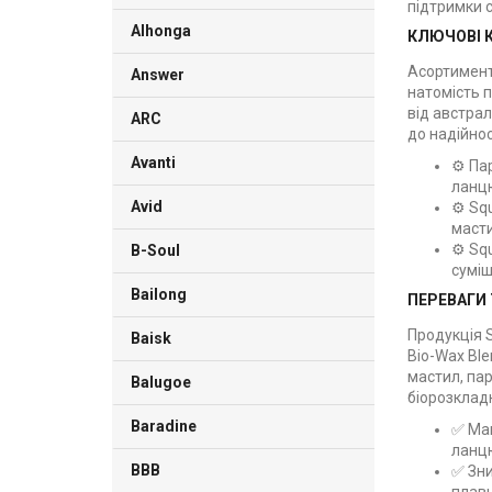
підтримки с
Alhonga
КЛЮЧОВІ К
Асортимент
Answer
натомість 
від австрал
ARC
до надійнос
Avanti
⚙️ Па
ланцю
Avid
⚙️ Sq
масти
⚙️ Sq
B-Soul
суміш
Bailong
ПЕРЕВАГИ 
Продукція S
Baisk
Bio-Wax Ble
мастил, пар
Balugoe
біорозклад
Baradine
✅ Мак
ланцю
BBB
✅ Зни