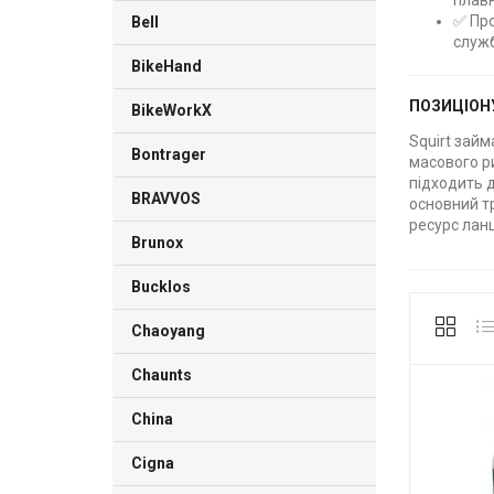
плавн
✅ Про
Bell
служб
BikeHand
ПОЗИЦІОН
BikeWorkX
Squirt зай
Bontrager
масового ри
підходить д
BRAVVOS
основний тр
ресурс ланц
Brunox
Bucklos
Chaoyang
Chaunts
China
Cigna