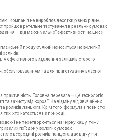
єю. Компанія не виробляє десятки різних рідин,
укт пройшов ретельне тестування в реальних умовах,
завдання — від максимальної ефективності на шосе
агманський продукт, який наноситься на вологий
 роликів.
іб для ефективного видалення залишків старого
 між обслуговуванням та для приготування власної
на практичність. Головна перевага — це технологія
та захисту від корозії. На відміну від звичайних
 та роликів ланцюга. Крім того, формула є повністю
тих, хто катається на природі.
водою і не перетворюється на чорну кашу, тому
тривалих поїздок у вологих умовах.
тило всередині роликів ланцюга дає відчуття