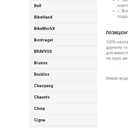
✅ Сис
освіт
Bell
✅ Ант
подра
BikeHand
BikeWorkX
ПОЗИЦІОН
Bontrager
100% належ
даунхілу та
BRAVVOS
для вимогли
на трасі, м
Brunox
Bucklos
Немає жодн
Chaoyang
Chaunts
China
Cigna