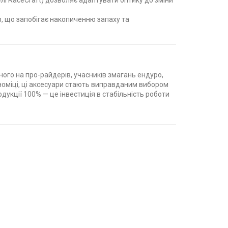
елі RaceCraft) дозволяє адаптувати оптику до зміни
в, що запобігає накопиченню запаху та
ого на про-райдерів, учасників змагань ендуро,
ономіці, ці аксесуари стають виправданим вибором
одукції 100% — це інвестиція в стабільність роботи