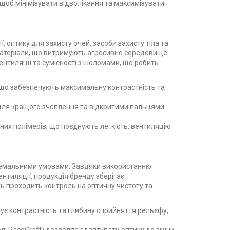
щоб мінімізувати відволікання та максимізувати
 оптику для захисту очей, засоби захисту тіла та
 матеріали, що витримують агресивне середовище
ентиляції та сумісності з шоломами, що робить
ER, що забезпечують максимальну контрастність та
 для кращого зчеплення та відкритими пальцями
іцних полімерів, що поєднують легкість, вентиляцію
стремальними умовами. Завдяки використанню
нтиляції, продукція бренду зберігає
аль проходить контроль на оптичну чистоту та
щує контрастність та глибину сприйняття рельєфу,