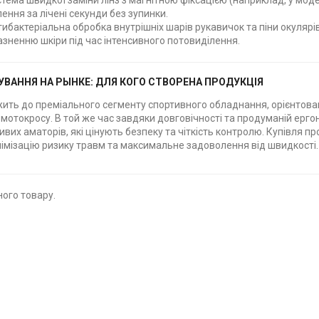
тема швидкої заміни лінз з магнітною фіксацією (наприклад, у мод
лення за лічені секунди без зупинки.
ибактеріальна обробка внутрішніх шарів рукавичок та піни окулярі
зненню шкіри під час інтенсивного потовиділення.
УВАННЯ НА РЫНКЕ: ДЛЯ КОГО СТВОРЕНА ПРОДУКЦІЯ
ить до преміального сегменту спортивного обладнання, орієнтован
 мотокросу. В той же час завдяки довговічності та продуманій ерг
вих аматорів, які цінують безпеку та чіткість контролю. Купівля пр
інімізацію ризику травм та максимальне задоволення від швидкості.
ого товару.