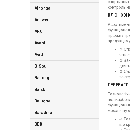
спортивних 
контроль н
Alhonga
КЛЮЧОВІ К
Answer
Асортимент 
функціонал
ARC
гірських тр
продукцію 
Avanti
⚙️ Сп
Avid
чіткі
⚙️ За
для т
B-Soul
⚙️ Си
та се
Bailong
ПЕРЕВАГИ 
Baisk
Технологіч
полікарбон
Balugoe
функціональ
механічну с
Baradine
✅ Тех
BBB
що кр