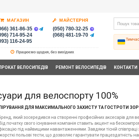
МАГАЗИН
МАЙСТЕРНЯ
066) 361-86-35
(050) 780-32-25
096) 714-95-24
(068) 481-19-70
Тимча
093) 116-24-95
Працюємо щодня, без вихідних
ПРОКАТ ВЕЛОСИПЕДІВ
РЕМОНТ ВЕЛОСИПЕДІВ
КОНТАКТИ
суари для велоспорту 100%
КІПІРУВАННЯ ДЛЯ МАКСИМАЛЬНОГО ЗАХИСТУ ТА ГОСТРОТИ ЗО
бренд, який зосередився на створенні професійних аксесарів для в
Від початку свого існування компанія ставить акцент на бескомпром
фіксацію під найвищими навантаженнями. Завдяки тісній співпраці 
жорсткі польові тести, що дозволяє гарантувати працездатність на