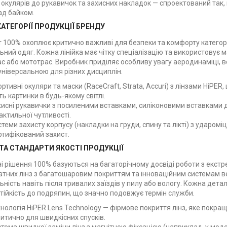
окулярів до рукавичок та захисних накладок — спроектований так, 
ад байком.
АТЕГОРІЇ ПРОДУКЦІЇ БРЕНДУ
100% охоплює критично важливі для безпеки та комфорту категорії:
ьний одяг. Кожна лінійка має чітку спеціалізацію та використовує
ас або мототрас. Виробник приділяє особливу увагу аеродинаміці, в
універсальною для різних дисциплін.
ортивні окуляри та маски (RaceCraft, Strata, Accuri) з лінзами HiP
сть картинки в будь-якому світлі.
хисні рукавички з посиленими вставками, силіконовими вставками
актильної чутливості.
стеми захисту корпусу (накладки на груди, спину та лікті) з ударом
ртифікований захист.
ТА СТАНДАРТИ ЯКОСТІ ПРОДУКЦІЇ
ні рішення 100% базуються на багаторічному досвіді роботи з ек
атних лінз з багатошаровим покриттям та інноваційним системам ве
ність навіть після тривалих заїздів у пилу або вологу. Кожна дет
тійкість до подряпин, що значно подовжує термін служби.
нологія HiPER Lens Technology — фірмове покриття лінз, яке покра
итично для швидкісних спусків.