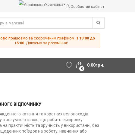
Українська
Особистий кабінет
сово працюємо за скороченим графіком:
з 10:00 до
15:00
. Дякуємо за розуміння!
0.00грн.
0
ИВНОГО ВІДПОЧИНКУ
сякденного катання та коротких велопоходів.
у з розумною ціною, що робить екіпіровку
 на практичність та зручність у використанні, без
 щоденних поїздок на роботу, навчання або