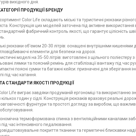
урів вихідного дня.
АТЕГОРІЇ ПРОДУКЦІЇ БРЕНДУ
ортимент Color Life складають міські та туристичні рюкзаки різног
ста. Конструкція цих моделей заточена під активне використання в
тандартний фабричний контроль якості, що гарантує цілісність шві
нь.
ські рюкзаки об'ємом 20-30 літрів: оснащені внутрішніми кишенями
ітловідбиваючі елементи для безпеки на дорозі.
ристичні моделі на 35-50 літрів: виготовлені з щільного поліесте
ьовані лямки та поясний ремінь для стабілізації вантажу під час рух
мпактні поясні сумки та багажні кейси: призначені для зберігання 
пі під час катання.
ТА СТАНДАРТИ ЯКОСТІ ПРОДУКЦІЇ
Color Life виграє завдяки продуманій ергономіці та використанню 
я кількох годин у сідлі. Конструкція рюкзаків враховує реальні доро
овговічності фурнітури та простоті догляду за виробом, що важлив
 обслуговування.
ономічна термоформована спинка з вентиляційними каналами забез
 під час інтенсивного педалювання.
овідштовхувальне покриття тканини та герметичні блискавки наді