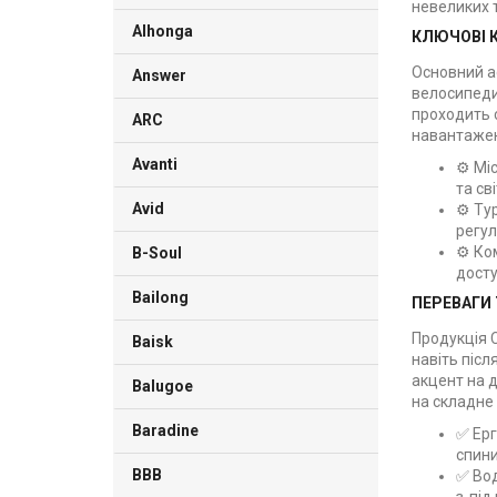
невеликих т
Alhonga
КЛЮЧОВІ К
Основний ас
Answer
велосипеди
проходить с
ARC
навантаже
Avanti
⚙️ Мі
та св
Avid
⚙️ Ту
регул
⚙️ Ко
B-Soul
досту
Bailong
ПЕРЕВАГИ 
Продукція 
Baisk
навіть післ
акцент на д
Balugoe
на складне
Baradine
✅ Ерг
спини
BBB
✅ Вод