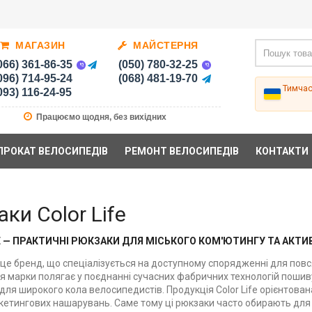
МАГАЗИН
МАЙСТЕРНЯ
066) 361-86-35
(050) 780-32-25
096) 714-95-24
(068) 481-19-70
Тимча
093) 116-24-95
Працюємо щодня, без вихідних
ПРОКАТ ВЕЛОСИПЕДІВ
РЕМОНТ ВЕЛОСИПЕДІВ
КОНТАКТИ
ки Color Life
E — ПРАКТИЧНІ РЮКЗАКИ ДЛЯ МІСЬКОГО КОМ'ЮТИНГУ ТА АКТ
— це бренд, що спеціалізується на доступному спорядженні для пов
ея марки полягає у поєднанні сучасних фабричних технологій пошив
ля широкого кола велосипедистів. Продукція Color Life орієнтована
кетингових нашарувань. Саме тому ці рюкзаки часто обирають для