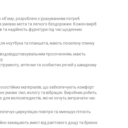
о об'єму, розроблені з урахуванням потреб
 умовах міста та легкого бездоріжжя. Кожен виріб
в та надійність фурнітури під час щоденних
 для ноутбука та планшета, мають посилену спинку
ру з водовідштовхувальним просоченням, мають
у.
інструменту, аптечки та особистих речей у швидкому
зносостійких матеріалів, що забезпечують комфорт
жні умови: пил, вологу та вібрацію. Виробник робить
о для велосипедистів, які не хочуть витрачати час
печує циркуляцію повітря та зменшує пітність
йно захищають вміст від раптового дощу та бризок