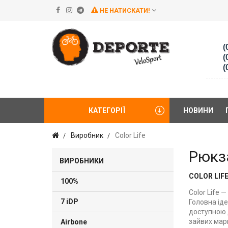
НЕ НАТИСКАТИ!
(
(
(
КАТЕГОРІЇ
НОВИНИ
Виробник
Color Life
Рюкза
ВИРОБНИКИ
COLOR LIF
100%
Color Life 
7 iDP
Головна ід
доступною д
зайвих мар
Airbone