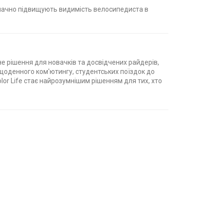
значно підвищують видимість велосипедиста в
е рішення для новачків та досвідчених райдерів,
 щоденного ком'ютингу, студентських поїздок до
lor Life стає найрозумнішим рішенням для тих, хто