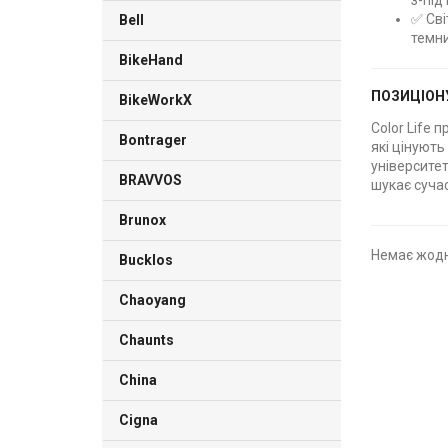
з-під 
✅ Сві
Bell
темни
BikeHand
ПОЗИЦІОН
BikeWorkX
Color Life
Bontrager
які цінують
університет
BRAVVOS
шукає суча
Brunox
Немає жодн
Bucklos
Chaoyang
Chaunts
China
Cigna