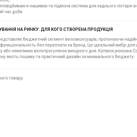
коліс.
тловідбиваючі нашивки та підвісна система для заднього ліхтаря 
й час доби.
УВАННЯ НА РИНКУ: ДЛЯ КОГО СТВОРЕНА ПРОДУКЦІЯ
 представляє бюджетний сегмент велоаксесуарів, пропонуючи надійн
 функціональність без переплати за бренд. Це ідеальний вибір для
у або невеликих велопрогулянок вихідного дня. Купівля рюкзака Co
сну якість пошиву та практичний дизайн за мінімального бюджету.
ого товару.