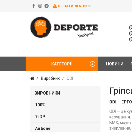
НЕ НАТИСКАТИ!
(
(
(
КАТЕГОРІЇ
НОВИНИ
Виробник
ODI
Гріпс
ВИРОБНИКИ
ODI — ЕРГ
100%
ODI — це к
7 iDP
керування. 
BMX, маунт
зчеплення, 
Airbone