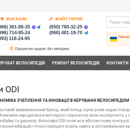
МАГАЗИН
МАЙСТЕРНЯ
066) 361-86-35
(050) 780-32-25
096) 714-95-24
(068) 481-19-70
Тимча
093) 116-24-95
Працюємо щодня, без вихідних
ПРОКАТ ВЕЛОСИПЕДІВ
РЕМОНТ ВЕЛОСИПЕДІВ
КОНТАКТИ
и ODI
ОНОМІКА ЗЧЕПЛЕННЯ ТА ІННОВАЦІЇ В КЕРУВАННІ ВЕЛОСИПЕДОМ
ультовий американський бренд, який понад сорок років задає станд
Компанія зародилася в мотокросі і перенесла свою експертність у с
інбайку та даунхілу. Філософія ODI полягає в абсолютному контрол
гасіння вібрацій і точної передачі зусиль навіть в екстремальних 