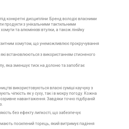
 під конкретні дисципліни. Бренд володіє власними
ати продукти з унікальними тактильними
хомути та алюмінієві втулки, а також лінійку
омпозитним хомутом, що унеможливлює прокручування
ру, які встановлюються з використанням стисненого
илу, яка зменшує тиск на долоню та запобігає
ництві використовуються власні суміші каучуку з
ь чіпкість як у суху, так і в мокру погоду. Кожна
 розривне навантаження. Завдяки точно підібраній
ю.
кість без ефекту липкості, що забезпечує
I мають посилений торець, який витримує падіння