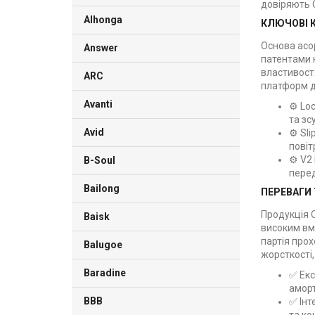
довіряють 
Alhonga
КЛЮЧОВІ К
Основа асор
Answer
патентами 
властивостя
ARC
платформ д
Avanti
⚙️ Lo
та зс
Avid
⚙️ Sl
повіт
⚙️ V2
B-Soul
перед
Bailong
ПЕРЕВАГИ 
Продукція O
Baisk
високим вмі
партія прох
Balugoe
жорсткості,
Baradine
✅ Екс
аморт
BBB
✅ Інт