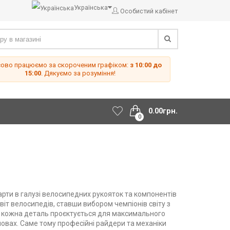
Українська
Особистий кабінет
сово працюємо за скороченим графіком:
з 10:00 до
15:00
. Дякуємо за розуміння!
0.00грн.
0
арти в галузі велосипедних рукояток та компонентів
віт велосипедів, ставши вибором чемпіонів світу з
і: кожна деталь проєктується для максимального
умовах. Саме тому професійні райдери та механіки