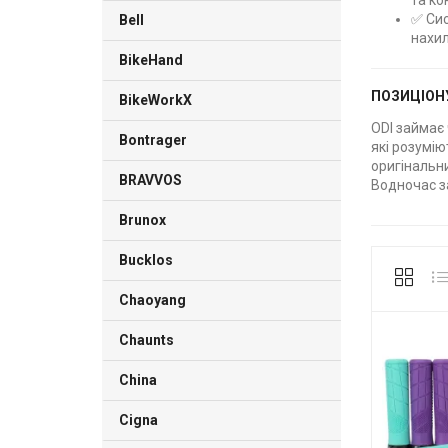
та ко
✅ Сис
Bell
нахил
BikeHand
ПОЗИЦІОН
BikeWorkX
ODI займає 
Bontrager
які розумію
оригінальни
BRAVVOS
Водночас за
Brunox
Bucklos
Chaoyang
Chaunts
China
Cigna