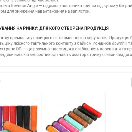
нтакт із землею під час заносу.
тема Reverse Angle — підрізка хвостовика грипси під кутом у бік 
ом для зниження навантаження на зап’ясток.
УВАННЯ НА РИНКУ: ДЛЯ КОГО СТВОРЕНА ПРОДУКЦІЯ
чітку преміальну позицію в ніші компонентів керування. Продукція
ть ціну якісного тактильного контакту з байком: гонщиків downhill т
х грипс ODI — це розумна інвестиція в стабільність керування та п
вдяки високій зносостійкості навіть аматор отримує сезон бездоган