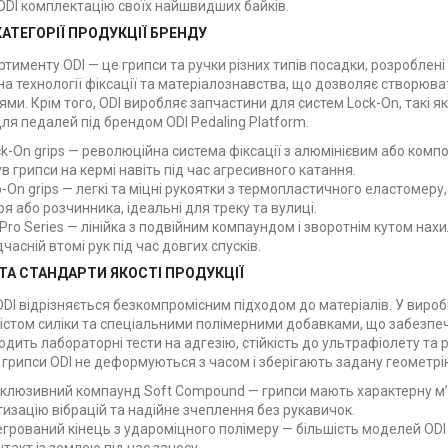
ODI комплектацію своїх найшвидших байків.
АТЕГОРІЇ ПРОДУКЦІЇ БРЕНДУ
тименту ODI — це грипси та ручки різних типів посадки, розроблені
на технології фіксації та матеріалознавства, що дозволяє створюв
ми. Крім того, ODI виробляє запчастини для систем Lock-On, такі як 
ля педалей під брендом ODI Pedaling Platform.
ck-On grips — революційна система фіксації з алюмінієвим або к
ув грипси на кермі навіть під час агресивного катання.
ip-On grips — легкі та міцні рукоятки з термопластичного еластоме
ря або розчинника, ідеальні для треку та вулиці.
 Pro Series — лінійка з подвійним компаундом і зворотнім кутом нах
часній втомі рук під час довгих спусків.
ТА СТАНДАРТИ ЯКОСТІ ПРОДУКЦІЇ
DI відрізняється безкомпромісним підходом до матеріалів. У вироб
стом силіки та спеціальними полімерними добавками, що забезпечуют
одить лабораторні тести на адгезію, стійкість до ультрафіолету та
 грипси ODI не деформуються з часом і зберігають задану геометрі
клюзивний компаунд Soft Compound — грипси мають характерну м’я
изацію вібрацій та надійне зчеплення без рукавичок.
егрований кінець з удароміцного полімеру — більшість моделей OD