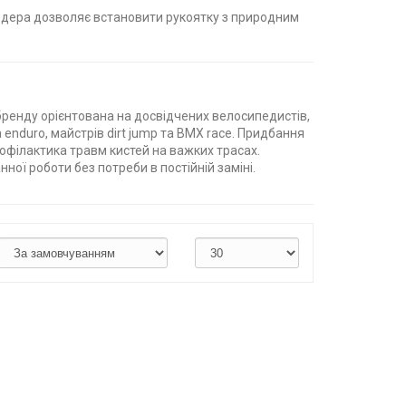
райдера дозволяє встановити рукоятку з природним
 бренду орієнтована на досвідчених велосипедистів,
а enduro, майстрів dirt jump та BMX race. Придбання
рофілактика травм кистей на важких трасах.
ної роботи без потреби в постійній заміні.