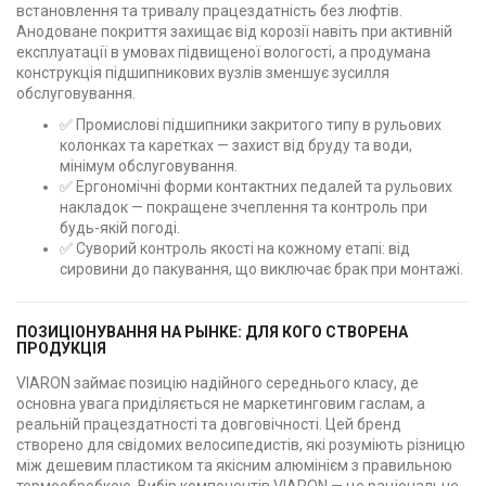
встановлення та тривалу працездатність без люфтів.
Анодоване покриття захищає від корозії навіть при активній
експлуатації в умовах підвищеної вологості, а продумана
конструкція підшипникових вузлів зменшує зусилля
обслуговування.
✅ Промислові підшипники закритого типу в рульових
колонках та каретках — захист від бруду та води,
мінімум обслуговування.
✅ Ергономічні форми контактних педалей та рульових
накладок — покращене зчеплення та контроль при
будь-якій погоді.
✅ Суворий контроль якості на кожному етапі: від
сировини до пакування, що виключає брак при монтажі.
ПОЗИЦІОНУВАННЯ НА РЫНКЕ: ДЛЯ КОГО СТВОРЕНА
ПРОДУКЦІЯ
VIARON займає позицію надійного середнього класу, де
основна увага приділяється не маркетинговим гаслам, а
реальній працездатності та довговічності. Цей бренд
створено для свідомих велосипедистів, які розуміють різницю
між дешевим пластиком та якісним алюмінієм з правильною
термообробкою. Вибір компонентів VIARON — це раціональне