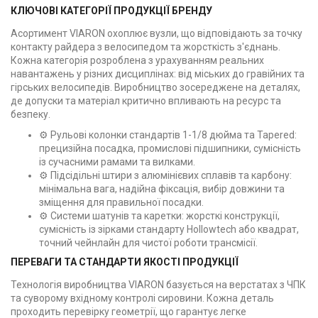
КЛЮЧОВІ КАТЕГОРІЇ ПРОДУКЦІЇ БРЕНДУ
Асортимент VIARON охоплює вузли, що відповідають за точку
контакту райдера з велосипедом та жорсткість з'єднань.
Кожна категорія розроблена з урахуванням реальних
навантажень у різних дисциплінах: від міських до гравійних та
гірських велосипедів. Виробництво зосереджене на деталях,
де допуски та матеріал критично впливають на ресурс та
безпеку.
⚙️ Рульові колонки стандартів 1-1/8 дюйма та Tapered:
прецизійна посадка, промислові підшипники, сумісність
із сучасними рамами та вилками.
⚙️ Підсідільні штири з алюмінієвих сплавів та карбону:
мінімальна вага, надійна фіксація, вибір довжини та
зміщення для правильної посадки.
⚙️ Системи шатунів та каретки: жорсткі конструкції,
сумісність із зірками стандарту Hollowtech або квадрат,
точний чейнлайн для чистої роботи трансмісії.
ПЕРЕВАГИ ТА СТАНДАРТИ ЯКОСТІ ПРОДУКЦІЇ
Технологія виробництва VIARON базується на верстатах з ЧПК
та суворому вхідному контролі сировини. Кожна деталь
проходить перевірку геометрії, що гарантує легке