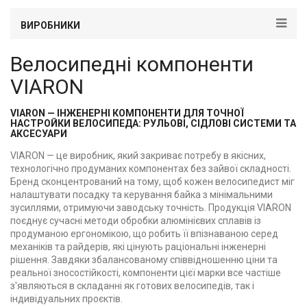
ВИРОБНИКИ
Велосипедні компоненти
VIARON
VIARON — ІНЖЕНЕРНІ КОМПОНЕНТИ ДЛЯ ТОЧНОЇ
НАСТРОЙКИ ВЕЛОСИПЕДА: РУЛЬОВІ, СІДЛОВІ СИСТЕМИ ТА
АКСЕСУАРИ
VIARON — це виробник, який закриває потребу в якісних,
технологічно продуманих компонентах без зайвої складності.
Бренд сконцентрований на тому, щоб кожен велосипедист міг
налаштувати посадку та керування байка з мінімальними
зусиллями, отримуючи заводську точність. Продукція VIARON
поєднує сучасні методи обробки алюмінієвих сплавів із
продуманою ергономікою, що робить її впізнаваною серед
механіків та райдерів, які цінують раціональні інженерні
рішення. Завдяки збалансованому співвідношенню ціни та
реальної зносостійкості, компоненти цієї марки все частіше
з'являються в складанні як готових велосипедів, так і
індивідуальних проєктів.