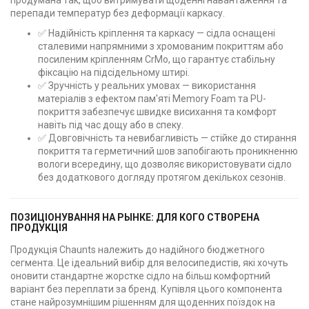
перепади температур без деформації каркасу.
✅ Надійність кріплення та каркасу — сідла оснащені
сталевими напрямними з хромованим покриттям або
посиленим кріпленням CrMo, що гарантує стабільну
фіксацію на підсідельному штирі.
✅ Зручність у реальних умовах — використання
матеріалів з ефектом пам'яті Memory Foam та PU-
покриття забезпечує швидке висихання та комфорт
навіть під час дощу або в спеку.
✅ Довговічність та невибагливість — стійке до стирання
покриття та герметичний шов запобігають проникненню
вологи всередину, що дозволяє використовувати сідло
без додаткового догляду протягом декількох сезонів.
ПОЗИЦІОНУВАННЯ НА РЫНКЕ: ДЛЯ КОГО СТВОРЕНА
ПРОДУКЦІЯ
Продукція Chaunts належить до надійного бюджетного
сегмента. Це ідеальний вибір для велосипедистів, які хочуть
оновити стандартне жорстке сідло на більш комфортний
варіант без переплати за бренд. Купівля цього компонента
стане найрозумнішим рішенням для щоденних поїздок на