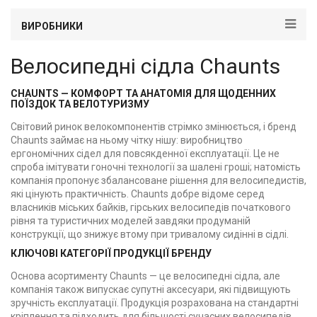
ВИРОБНИКИ
Велосипедні сідла Chaunts
CHAUNTS — КОМФОРТ ТА АНАТОМІЯ ДЛЯ ЩОДЕННИХ
ПОЇЗДОК ТА ВЕЛОТУРИЗМУ
Світовий ринок велокомпонентів стрімко змінюється, і бренд
Chaunts займає на ньому чітку нішу: виробництво
ергономічних сідел для повсякденної експлуатації. Це не
спроба імітувати гоночні технології за шалені гроші; натомість
компанія пропонує збалансоване рішення для велосипедистів,
які цінують практичність. Chaunts добре відоме серед
власників міських байків, гірських велосипедів початкового
рівня та туристичних моделей завдяки продуманій
конструкції, що знижує втому при тривалому сидінні в сідлі.
КЛЮЧОВІ КАТЕГОРІЇ ПРОДУКЦІЇ БРЕНДУ
Основа асортименту Chaunts — це велосипедні сідла, але
компанія також випускає супутні аксесуари, які підвищують
зручність експлуатації. Продукція розрахована на стандартні
кріплення та підходить для більшості сучасних велосипедів.