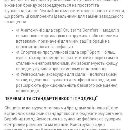
Інженери бренду зосереджуються на простоті та
функціональності без зайвого маркетингового навантаження,
що робить ці компоненти ідеальними для заміни заводського
оснащення.
⚙️ Анатомічні сідла серії Cruiser та Comfort — моделі з
посиленою амортизацією на пружинах або гелевими
вставками, призначені для мінімізації вібрації на
нерівних дорогах та асфальті.
⚙️ Спортивно-прогулянкові сідла серії Sport — більш
вузькі та жорсткі моделі з синтетичним покриттям та
сталевими направляючими, які забезпечують кращу
передачу зусилля при активному педалюванні.
⚙️ Універсальні аксесуари для сідла — вологозахисні
чохли, підсідельні сумки та демпферні накладки, які
розширюють функціональність базового оснащення
велосипеда.
ПЕРЕВАГИ ТА СТАНДАРТИ ЯКОСТІ ПРОДУКЦІЇ
Chaunts не конкурує з топовими брендами за інновації, але
встановлює власний стандарт якості в бюджетному сегменті.
Виробництво здійснюється на сучасних фабриках з суворим
контролем розмірів та матеріалів. Конструкція сідел
продумана так, щоб витримувати щоденні навантаження та