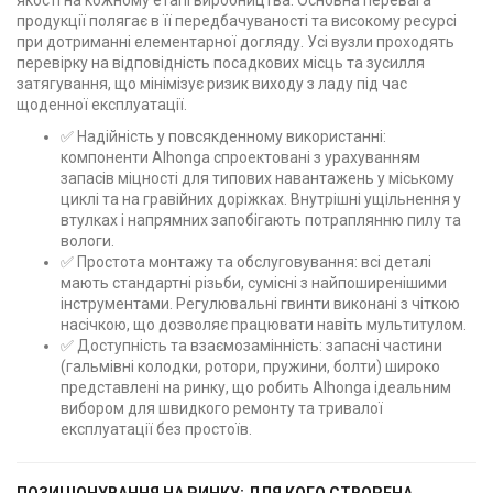
продукції полягає в її передбачуваності та високому ресурсі
при дотриманні елементарної догляду. Усі вузли проходять
перевірку на відповідність посадкових місць та зусилля
затягування, що мінімізує ризик виходу з ладу під час
щоденної експлуатації.
✅ Надійність у повсякденному використанні:
компоненти Alhonga спроектовані з урахуванням
запасів міцності для типових навантажень у міському
циклі та на гравійних доріжках. Внутрішні ущільнення у
втулках і напрямних запобігають потраплянню пилу та
вологи.
✅ Простота монтажу та обслуговування: всі деталі
мають стандартні різьби, сумісні з найпоширенішими
інструментами. Регулювальні гвинти виконані з чіткою
насічкою, що дозволяє працювати навіть мультитулом.
✅ Доступність та взаємозамінність: запасні частини
(гальмівні колодки, ротори, пружини, болти) широко
представлені на ринку, що робить Alhonga ідеальним
вибором для швидкого ремонту та тривалої
експлуатації без простоїв.
ПОЗИЦІОНУВАННЯ НА РИНКУ: ДЛЯ КОГО СТВОРЕНА