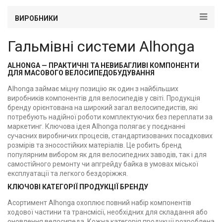
ВИРОБНИКИ
Гальмівні системи Alhonga
ALHONGA — ПРАКТИЧНІ ТА НЕВИБАГЛИВІ КОМПОНЕНТИ
ДЛЯ МАСОВОГО ВЕЛОСИПЕДОБУДУВАННЯ
Alhonga займає міцну позицію як один з найбільших
виробників компонентів для велосипедів у світі. Продукція
бренду орієнтована на широкий загал велосипедистів, які
потребують надійної роботи комплектуючих без переплати за
маркетинг. Ключова ідея Alhonga полягає у поєднанні
сучасних виробничих процесів, стандартизованих посадкових
розмірів та зносостійких матеріалів. Це робить бренд
популярним вибором як для велосипедних заводів, так і для
самостійного ремонту чи апгрейду байка в умовах міської
експлуатації та легкого бездоріжжя.
КЛЮЧОВІ КАТЕГОРІЇ ПРОДУКЦІЇ БРЕНДУ
Асортимент Alhonga охоплює повний набір компонентів
ходової частини та трансмісії, необхідних для складання або
оновлення велосипеда. Кожна категорія продукції розроблена