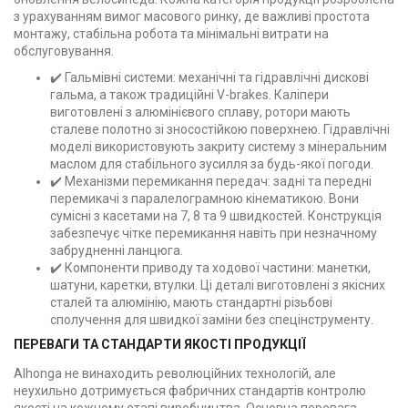
з урахуванням вимог масового ринку, де важливі простота
монтажу, стабільна робота та мінімальні витрати на
обслуговування.
✔️ Гальмівні системи: механічні та гідравлічні дискові
гальма, а також традиційні V-brakes. Каліпери
виготовлені з алюмінієвого сплаву, ротори мають
сталеве полотно зі зносостійкою поверхнею. Гідравлічні
моделі використовують закриту систему з мінеральним
маслом для стабільного зусилля за будь-якої погоди.
✔️ Механізми перемикання передач: задні та передні
перемикачі з паралелограмною кінематикою. Вони
сумісні з касетами на 7, 8 та 9 швидкостей. Конструкція
забезпечує чітке перемикання навіть при незначному
забрудненні ланцюга.
✔️ Компоненти приводу та ходової частини: манетки,
шатуни, каретки, втулки. Ці деталі виготовлені з якісних
сталей та алюмінію, мають стандартні різьбові
сполучення для швидкої заміни без спецінструменту.
ПЕРЕВАГИ ТА СТАНДАРТИ ЯКОСТІ ПРОДУКЦІЇ
Alhonga не винаходить революційних технологій, але
неухильно дотримується фабричних стандартів контролю
якості на кожному етапі виробництва. Основна перевага