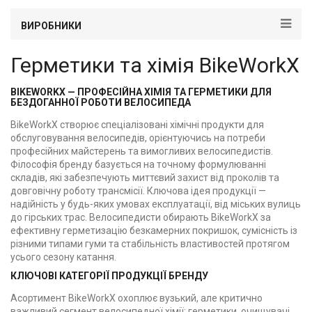
ВИРОБНИКИ
Герметики та хімія BikeWorkX
BIKEWORKX — ПРОФЕСІЙНА ХІМІЯ ТА ГЕРМЕТИКИ ДЛЯ
БЕЗДОГАННОЇ РОБОТИ ВЕЛОСИПЕДА
BikeWorkX створює спеціалізовані хімічні продукти для
обслуговування велосипедів, орієнтуючись на потреби
професійних майстерень та вимогливих велосипедистів.
Філософія бренду базується на точному формулюванні
складів, які забезпечують миттєвий захист від проколів та
довговічну роботу трансмісії. Ключова ідея продукції —
надійність у будь-яких умовах експлуатації, від міських вулиць
до гірських трас. Велосипедисти обирають BikeWorkX за
ефективну герметизацію безкамерних покришок, сумісність із
різними типами гуми та стабільність властивостей протягом
усього сезону катання.
КЛЮЧОВІ КАТЕГОРІЇ ПРОДУКЦІЇ БРЕНДУ
Асортимент BikeWorkX охоплює вузький, але критично
важливий сегмент велосипедної хімії: герметики, очищувачі,