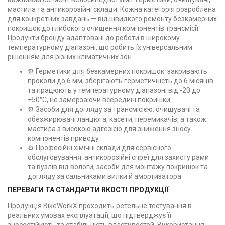
мастила та антикорозійні склади. Кожна категорія розроблена
для конкретних завдань — від швидкого ремонту безкамерних
покришок до глибокого очищення компонентів трансмісії.
Продукти бренду адаптовані до роботи в широкому
температурному діапазоні, що робить їх універсальним
рішенням для різних кліматичних зон.
⚙️ Герметики для безкамерних покришок: закривають
проколи до 6 мм, зберігають герметичність до 6 місяців
та працюють у температурному діапазоні від -20 до
+50°C, не замерзаючи всередині покришки
⚙️ Засоби для догляду за трансмісією: очищувачі та
обезжирювачі ланцюга, касети, перемикачів, а також
мастила з високою адгезією для зниження зносу
компонентів приводу
⚙️ Професійні хімічні склади для сервісного
обслуговування: антикорозійні спреї для захисту рами
та вузлів від вологи, засоби для монтажу покришок та
догляду за сальниками вилки й амортизатора
ПЕРЕВАГИ ТА СТАНДАРТИ ЯКОСТІ ПРОДУКЦІЇ
Продукція BikeWorkX проходить ретельне тестування в
реальних умовах експлуатації, що підтверджує її
зносостійкість та стабільність властивостей. Використання