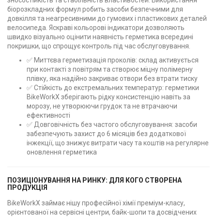
біорозкладних формул робить засоби безпечними для
довкілля та неагресивними до гумових і пластикових деталей
велосипеда. Яскраві кольорові індикатори дозволяють
швидко візуально оцінити наявність герметика всередині
покришки, що спрощує контроль під час обслуговування.
✅ Миттєва герметизація проколів: склад активується
при контакті з повітрям та створює міцну полімерну
плівку, яка надійно закриває отвори без втрати тиску
✅ Стійкість до екстремальних температур: герметики
BikeWorkX зберігають рідку консистенцію навіть за
морозу, не утворюючи грудок та не втрачаючи
ефективності
✅ Довговічність без частого обслуговування: засоби
забезпечують захист до 6 місяців без додаткової
інжекції, що знижує витрати часу та коштів на регулярне
оновлення герметика
ПОЗИЦІОНУВАННЯ НА РИНКУ: ДЛЯ КОГО СТВОРЕНА
ПРОДУКЦІЯ
BikeWorkX займає нішу професійної хімії преміум-класу,
орієнтованої на сервісні центри, байк-шопи та досвідчених