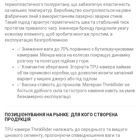
термопластичного поліуретану, що забезпечує еластичність
за низьких температур. Виробництво контролюється на рівні
фабричних ліній з використанням лазерної зварки стиків.
Такий підхід гарантує герметичність шва та стабільний тиск
протягом тривалого часу. Інженери бренду приділили увагу
кожному елементу, щоб зробити монтаж простим, а
експлуатацію безпроблемною.
✅ Зниження ваги до 70% порівняно з бутилкаучуковими
камерами. Менша маса на колесах покращує динаміку
розгону та полегшує підйом у гори.
✅ Компактне зберігання. Згорнута TPU-камера займає
об'єм сірникової коробки, що дозволяє возити запасний
варіант у кишені джерсі або під сідлом.
✅ Висока стійкість до проколів. Матеріал ThinkRider не
боїться дрібного скла та гострого каміння навіть за умов
безкамерної експлуатації.
ПОЗИЦІОНУВАННЯ НА РЫНКЕ: ДЛЯ КОГО СТВОРЕНА
ПРОДУКЦІЯ
TPU-камери ThinkRider належать до середнього та вищого
цінового сегменту, пропонуючи співвідношення ваги та