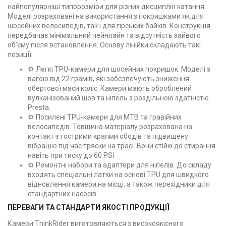
найпопулярніші типорозміри для різних дисциплін катання.
Моделі розраховані на використання з покришками як для
шосейних велосипедів, так і для гірських байків. Конструкція
передбачає мінімальний чейнлайн та відсутність зайвого
об'єму після встановлення. Основу лінійки складають такі
позиції:
⚙️ Легкі TPU-камери для шосейних покришок. Моделі з
вагою від 22 грамів, які забезпечують зниження
обертової маси коліс. Камери мають оброблений
вулканізований шов та ніпель з роздільною здатністю
Presta.
⚙️ Посилені TPU-камери для MTB та гравійних
велосипедів. Товщина матеріалу розрахована на
контакт з гострими краями ободів та підвищену
вібрацію під час тряски на трасі. Вони стійкі до стирання
навіть при тиску до 60 PSI.
⚙️ Ремонтні набори та адаптери для ніпелів. До складу
входять спеціальні латки на основі TPU для швидкого
відновлення камери на місці, а також перехідники для
стандартних насосів.
ПЕРЕВАГИ ТА СТАНДАРТИ ЯКОСТІ ПРОДУКЦІЇ
Камери ThinkRider виготовляються з високоякісного