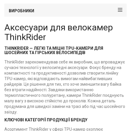
ВИРОБНИКИ
Аксесуари для велокамер
ThinkRider
THINKRIDER — ЛЕГКІ ТА МІЦНІ TPU-КАМЕРИ ДЛЯ
ШОСЕЙНИХ ТА ГІРСЬКИХ ВЕЛОСИПЕДІВ
ThinkRider зарекомендував себе як виробник, що впроваджує
сучасні технології у велосипедні аксесуари. Фокус бренду на
компактності та продуктивності дозволив створити лінійку
TPU-камер, які відповідають вимогам найвибагливіших
райдерів. Це рішення для тих, хто хоче зменшити вагу байка
без втрати надійності. Завдяки використанню
термопластичного поліуретану, камери ThinkRider поєднують
малу вагу з високою стійкістю до проколів. Кожна деталь
продумана для швидкої заміни на трасі або під час шосейного
заїзду.
КЛЮЧОВІ КАТЕГОРІЇ ПРОДУКЦІЇ БРЕНДУ
Асортимент ThinkRider у сфері TPU-камер охоплює