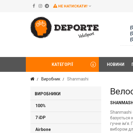
НЕ НАТИСКАТИ!
(
(
(
КАТЕГОРІЇ
НОВИНИ
Виробник
Shanmashi
Вело
ВИРОБНИКИ
SHANMASH
100%
Shanmashi 
7 iDP
базується 
гучне ім’я.
вибором дл
Airbone