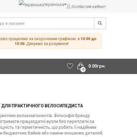
Українська
Особистий кабінет
сово працюємо за скороченим графіком:
з 10:00 до
15:00
. Дякуємо за розуміння!
0.00грн.
0
ІЇ ДЛЯ ПРАКТИЧНОГО ВЕЛОСИПЕДИСТА
юджетних велокомпонентів. Філософія бренду
 отримати працездатні вузли без переплати за
цність та герметичність, що робить її надійним
и бюджетних байків або заміни зношених деталей,