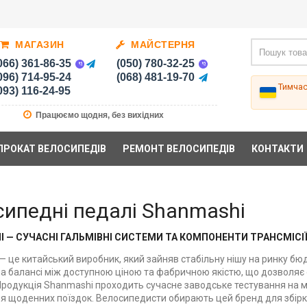
МАГАЗИН
МАЙСТЕРНЯ
066) 361-86-35
(050) 780-32-25
096) 714-95-24
(068) 481-19-70
Тимча
093) 116-24-95
Працюємо щодня, без вихідних
ПРОКАТ ВЕЛОСИПЕДІВ
РЕМОНТ ВЕЛОСИПЕДІВ
КОНТАКТИ
сипедні педалі Shanmashi
I — СУЧАСНІ ГАЛЬМІВНІ СИСТЕМИ ТА КОМПОНЕНТИ ТРАНСМІС
— це китайський виробник, який зайняв стабільну нішу на ринку б
на балансі між доступною ціною та фабричною якістю, що дозволяє
 Продукція Shanmashi проходить сучасне заводське тестування на мі
я щоденних поїздок. Велосипедисти обирають цей бренд для збірк