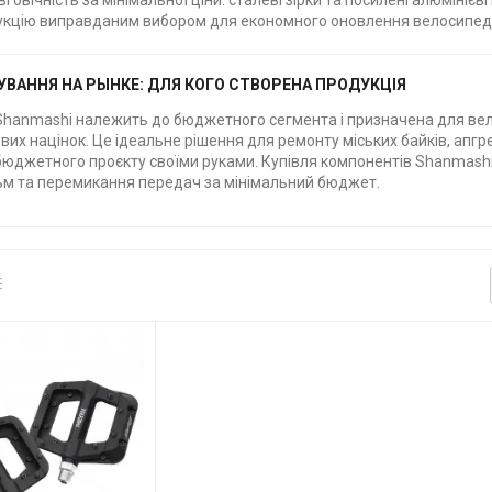
говічність за мінімальної ціни: сталеві зірки та посилені алюмініє
укцію виправданим вибором для економного оновлення велосипед
УВАННЯ НА РЫНКЕ: ДЛЯ КОГО СТВОРЕНА ПРОДУКЦІЯ
Shanmashi належить до бюджетного сегмента і призначена для вело
их націнок. Це ідеальне рішення для ремонту міських байків, апгр
 бюджетного проєкту своїми руками. Купівля компонентів Shanmash
ьм та перемикання передач за мінімальний бюджет.