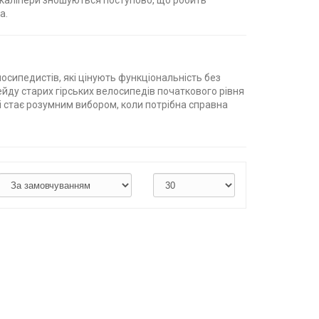
ві каліпери зношуються поступово, що робить
а.
сипедистів, які цінують функціональність без
ейду старих гірських велосипедів початкового рівня
i стає розумним вибором, коли потрібна справна