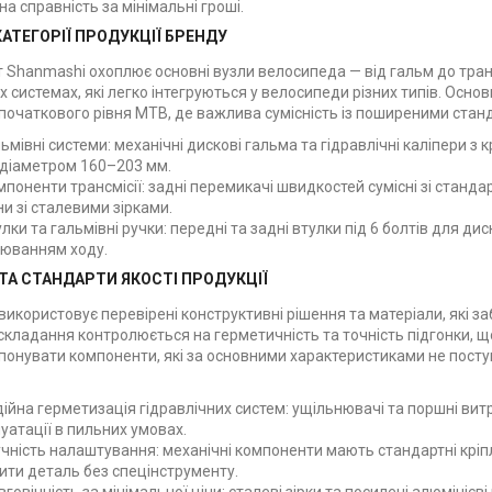
на справність за мінімальні гроші.
АТЕГОРІЇ ПРОДУКЦІЇ БРЕНДУ
 Shanmashi охоплює основні вузли велосипеда — від гальм до транс
х системах, які легко інтегруються у велосипеди різних типів. Основ
 початкового рівня MTB, де важлива сумісність із поширеними стан
льмівні системи: механічні дискові гальма та гідравлічні каліпери з
 діаметром 160–203 мм.
мпоненти трансмісії: задні перемикачі швидкостей сумісні зі станд
и зі сталевими зірками.
улки та гальмівні ручки: передні та задні втулки під 6 болтів для ди
люванням ходу.
ТА СТАНДАРТИ ЯКОСТІ ПРОДУКЦІЇ
икористовує перевірені конструктивні рішення та матеріали, які з
кладання контролюється на герметичність та точність підгонки, що
понувати компоненти, які за основними характеристиками не посту
ійна герметизація гідравлічних систем: ущільнювачі та поршні витр
уатації в пильних умовах.
чність налаштування: механічні компоненти мають стандартні кріп
ити деталь без спецінструменту.