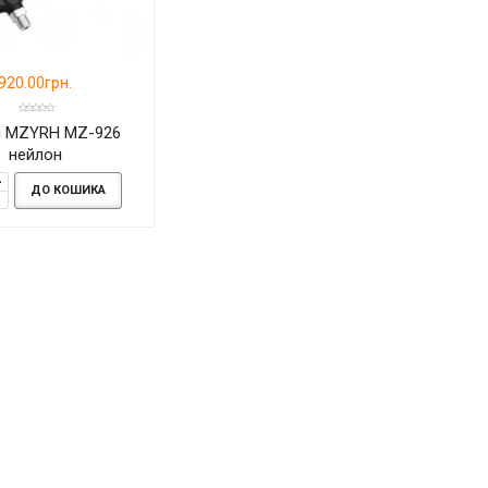
920.00грн.
і MZYRH MZ-926
нейлон
ДО КОШИКА