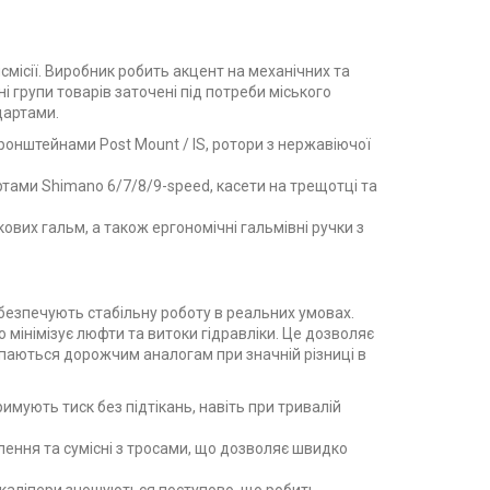
місії. Виробник робить акцент на механічних та
ні групи товарів заточені під потреби міського
дартами.
 кронштейнами Post Mount / IS, ротори з нержавіючої
артами Shimano 6/7/8/9-speed, касети на трещотці та
скових гальм, а також ергономічні гальмівні ручки з
абезпечують стабільну роботу в реальних умовах.
 мінімізує люфти та витоки гідравліки. Це дозволяє
паються дорожчим аналогам при значній різниці в
имують тиск без підтікань, навіть при тривалій
лення та сумісні з тросами, що дозволяє швидко