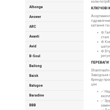
коли потріб
Alhonga
КЛЮЧОВІ К
Асортимент
Answer
гідравлічни
катання та
ARC
⚙️ Га
Avanti
сталі
⚙️ Ко
Avid
шатун
⚙️ Вт
регу
B-Soul
ПЕРЕВАГИ 
Bailong
Shanmashi в
Заводське с
Baisk
бренду про
ціні.
Balugoe
✅ Над
Baradine
експл
✅ Зру
BBB
замін