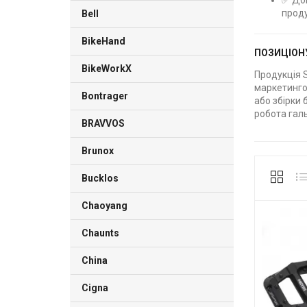
✅ Дов
прод
Bell
BikeHand
ПОЗИЦІОН
BikeWorkX
Продукція 
маркетингов
Bontrager
або збірки
робота гал
BRAVVOS
Brunox
Bucklos
Chaoyang
Chaunts
China
Cigna