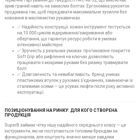
зрив граней навіть на закислих болтах. Ергономіка рукояток
продумана так, щоб передавати максимальне зусилля без
ковзання в маслянистих рукавичках.
✅ Надійність конструкції: кожен інструмент тестується
на 10 000 циклів відкривання/закривання або
обертання, що гарантує ресурс роботи в умовах
інтенсивної майстерні.
✅ Зручність у реальних умовах: протиковзне покриття
Soft Grip або рифлення на ключах дозволяють
працювати з мокрими руками без ризику травмувати
болт.
✅ Довговічність та невибагливість: бренд уникає
пластикових втулок у рухомих з'єднаннях, замінюючи їх
сталевими осями — це усуває люфти після року активної
експлуатації.
ПОЗИЦІОНУВАННЯ НА РИНКУ: ДЛЯ КОГО СТВОРЕНА
ПРОДУКЦІЯ
SuperB займає чітку нішу надійного середнього класу — це
інструменти, які не поступаються топовим брендам за
функціоналом, але коштують значно менше завдяки