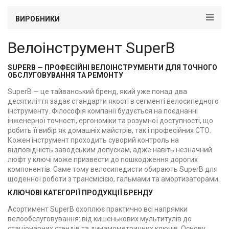
ВИРОБНИКИ
Велоінструмент SuperB
SUPERB — ПРОФЕСІЙНІ ВЕЛОІНСТРУМЕНТИ ДЛЯ ТОЧНОГО
ОБСЛУГОВУВАННЯ ТА РЕМОНТУ
SuperB — це тайванський бренд, який уже понад два
десятиліття задає стандарти якості в сегменті велосипедного
інструменту. Філософія компанії будується на поєднанні
інженерної точності, ергономіки та розумної доступності, що
робить її вибір як домашніх майстрів, так і професійних СТО.
Кожен інструмент проходить суворий контроль на
відповідність заводським допускам, адже навіть незначний
люфт у ключі може призвести до пошкодження дорогих
компонентів. Саме тому велосипедисти обирають SuperB для
щоденної роботи з трансмісією, гальмами та амортизаторами.
КЛЮЧОВІ КАТЕГОРІЇ ПРОДУКЦІЇ БРЕНДУ
Асортимент SuperB охоплює практично всі напрямки
велообслуговування: від кишенькових мультитулів до
стаціонарних стендів та динамометричних ключів. Основу