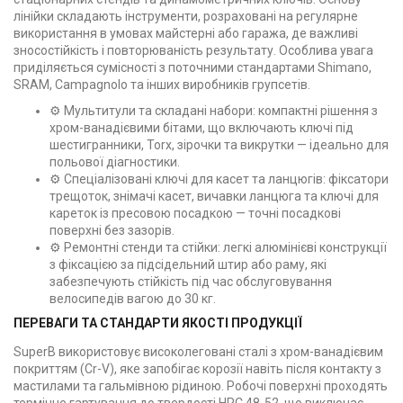
лінійки складають інструменти, розраховані на регулярне
використання в умовах майстерні або гаража, де важливі
зносостійкість і повторюваність результату. Особлива увага
приділяється сумісності з поточними стандартами Shimano,
SRAM, Campagnolo та інших виробників групсетів.
⚙️ Мультитули та складані набори: компактні рішення з
хром-ванадієвими бітами, що включають ключі під
шестигранники, Torx, зірочки та викрутки — ідеально для
польової діагностики.
⚙️ Спеціалізовані ключі для касет та ланцюгів: фіксатори
трещоток, знімачі касет, вичавки ланцюга та ключі для
кареток із пресовою посадкою — точні посадкові
поверхні без зазорів.
⚙️ Ремонтні стенди та стійки: легкі алюмінієві конструкції
з фіксацією за підсідельний штир або раму, які
забезпечують стійкість під час обслуговування
велосипедів вагою до 30 кг.
ПЕРЕВАГИ ТА СТАНДАРТИ ЯКОСТІ ПРОДУКЦІЇ
SuperB використовує високолеговані сталі з хром-ванадієвим
покриттям (Cr-V), яке запобігає корозії навіть після контакту з
мастилами та гальмівною рідиною. Робочі поверхні проходять
термічне гартування до твердості HRC 48-52, що виключає