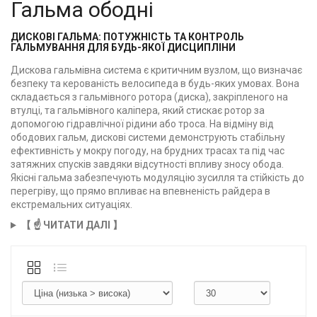
Гальма ободні
ДИСКОВІ ГАЛЬМА: ПОТУЖНІСТЬ ТА КОНТРОЛЬ
ГАЛЬМУВАННЯ ДЛЯ БУДЬ-ЯКОЇ ДИСЦИПЛІНИ
Дискова гальмівна система є критичним вузлом, що визначає
безпеку та керованість велосипеда в будь-яких умовах. Вона
складається з гальмівного ротора (диска), закріпленого на
втулці, та гальмівного каліпера, який стискає ротор за
допомогою гідравлічної рідини або троса. На відміну від
ободових гальм, дискові системи демонструють стабільну
ефективність у мокру погоду, на брудних трасах та під час
затяжних спусків завдяки відсутності впливу зносу обода.
Якісні гальма забезпечують модуляцію зусилля та стійкість до
перегріву, що прямо впливає на впевненість райдера в
екстремальних ситуаціях.
【 ☝️ ЧИТАТИ ДАЛІ 】