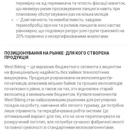
перевірку на хід перемикача та чіткість фіксації манеток,
що мінімізує ризик проскакування ланцюга навіть при
плановому обслуговуванні раз на кілька місяців.
✅ Довговічність та невибагливість: завдяки
термообробці зірочок та роликів ланцюгів знос настає
рівномірно, що подовжує ресурс усієї групи трансмісії на
20% порівняно з несертифікованими аналогами.
ПОЗИЦІОНУВАННЯ НА РЫНКЕ: ДЛЯ КОГО СТВОРЕНА
ПРОДУКЦІЯ
West Biking — це виразник бюджетного сегмента з акцентом
на функціональну надійність без зайвих технологічних
вишукувань. Продукція розрахована на велосипедистів-
початківців, власників міських байків та гірських велосипедів
початкового рівня, а також на тих, хто відновлює старий
велосипед з мінімальним бюджетом. Купівля компонентів
West Biking стає найрозумнішим рішенням для регулярних
поїздок на роботу, навчання або легкого туризму, де потрібна
лише справність та передбачувана робта системи. Це
оптимальний варіант для тих, хто не хоче переплачувати за
розкручений логотип, але потребує сучасної фабричної якості
та повної сумісності зі стандартними велокомпонентами.