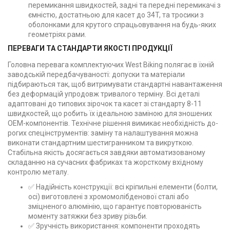
перемикання швидкостей, задні та передні перемикачі з
ємністю, достатньою для касет до 34T, та тросики з
оболонками для крутого спрацьовування на будь-яких
геометріях рами.
ПЕРЕВАГИ ТА СТАНДАРТИ ЯКОСТІ ПРОДУКЦІЇ
Головна перевага комплектуючих West Biking полягає в їхній
заводській передбачуваності: допуски та матеріали
підбираються так, щоб витримувати стандартні навантаження
без деформацій упродовж тривалого терміну. Всі деталі
адаптовані до типових зірочок та касет зі стандарту 8-11
швидкостей, що робить їх ідеальною заміною для зношених
OEM-компонентів. Технічне рішення вимикає необхідність до­
рогих спецінструментів: заміну та налаштування можна
виконати стандартним шестигранником та викруткою.
Стабільна якість досягається завдяки автоматизованому
складанню на сучасних фабриках та жорсткому вхідному
контролю металу.
✅ Надійність конструкції: всі кріпильні елементи (болти,
осі) виготовлені з хромомолібденової сталі або
зміцненого алюмінію, що гарантує повторюваність
моменту затяжки без зриву різьби.
✅ Зручність використання: компоненти проходять