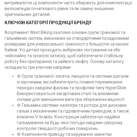
витривалістю ці компоненти часто обирають для комплектації
велосипедів початкового рівня та як заміну зношених
оригінальних деталей.
КЛЮЧОВІ КАТЕГОРІЇ ПРОДУКЦІЇ БРЕНДУ
Асортимент West Biking охоплює основні групи трансмісії та
гальмівних систем, виконаних за стандартними посадковими
розмірами для універсальної сумісності з більшістю сучасних
байків. Усі деталі проходять вибіркове тестування на збіг
чейнлайну та зусилля затиску, щоб забезпечити стабільну
роботу без притирання та зайвого люфту. Основу каталогу
складають три ключові напрями:
⚙️ Групи трансмісії: касети, ланцюги та системи шатунів
із зірочками, які забезпечують плавне перемикання
передач завдяки фаскам та профілям типу HyperGlide.
Використовуються загартовані сталі та алюмінієві
сплави для зменшення ваги при збереженні міцності.
⚙️ Гальмівні системи: каліпери та ротори для дискових
гальм з механічним та гідравлічним приводом, а також
класичні V-brakes. Конструкція забезпечує надійне
гальмування за будь-якої погоди завдяки суворому
контролю твердості робочих поверхонь.
⚙️ Компоненти приводу та керування: манетки