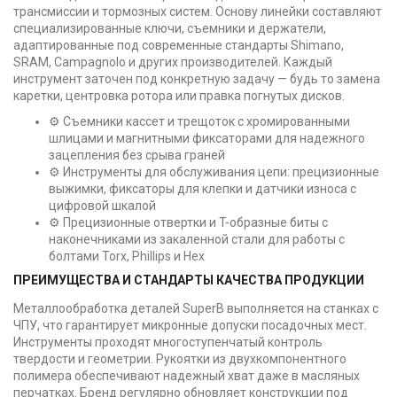
трансмиссии и тормозных систем. Основу линейки составляют
специализированные ключи, съемники и держатели,
адаптированные под современные стандарты Shimano,
SRAM, Campagnolo и других производителей. Каждый
инструмент заточен под конкретную задачу — будь то замена
каретки, центровка ротора или правка погнутых дисков.
⚙️ Съемники кассет и трещоток с хромированными
шлицами и магнитными фиксаторами для надежного
зацепления без срыва граней
⚙️ Инструменты для обслуживания цепи: прецизионные
выжимки, фиксаторы для клепки и датчики износа с
цифровой шкалой
⚙️ Прецизионные отвертки и T-образные биты с
наконечниками из закаленной стали для работы с
болтами Torx, Phillips и Hex
ПРЕИМУЩЕСТВА И СТАНДАРТЫ КАЧЕСТВА ПРОДУКЦИИ
Металлообработка деталей SuperB выполняется на станках с
ЧПУ, что гарантирует микронные допуски посадочных мест.
Инструменты проходят многоступенчатый контроль
твердости и геометрии. Рукоятки из двухкомпонентного
полимера обеспечивают надежный хват даже в масляных
перчатках. Бренд регулярно обновляет конструкции под