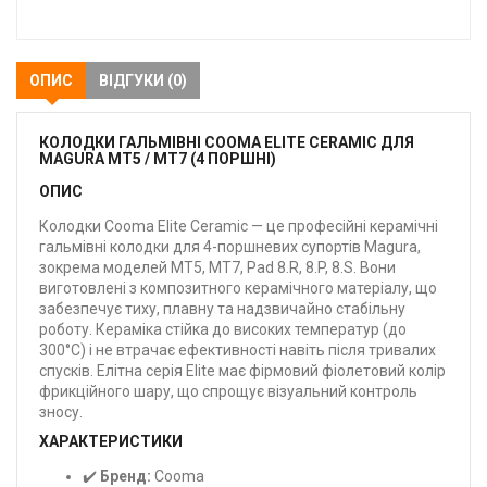
закладки
ОПИС
ВІДГУКИ (0)
КОЛОДКИ ГАЛЬМІВНІ COOMA ELITE CERAMIC ДЛЯ
MAGURA MT5 / MT7 (4 ПОРШНІ)
ОПИС
Колодки Cooma Elite Ceramic — це професійні керамічні
гальмівні колодки для 4-поршневих супортів Magura,
зокрема моделей MT5, MT7, Pad 8.R, 8.P, 8.S. Вони
виготовлені з композитного керамічного матеріалу, що
забезпечує тиху, плавну та надзвичайно стабільну
роботу. Кераміка стійка до високих температур (до
300°C) і не втрачає ефективності навіть після тривалих
спусків. Елітна серія Elite має фірмовий фіолетовий колір
фрикційного шару, що спрощує візуальний контроль
зносу.
ХАРАКТЕРИСТИКИ
✔️
Бренд:
Cooma