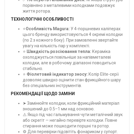
порівняно з металевими колодками подовжує
життя ротора.
ТЕХНОЛОГІЧНІ ОСОБЛИВОСТІ
⭐
Особливість Magura:
У 4-поршневих каліперах
цього бренду використовуються 4 окремі колодки
(по 2 з кожного боку). При замовленні звертайте
увагу на кількість пар у комплекті.
⭐
Швидкість розсіювання тепла:
Кераміка
охолоджується повільніше за напівметалеві
колодки, але в робочому діапазоні поводиться
стабільно.
⭐
Фіолетовий індикатор зносу:
Колір Elite-серії
дозволяє швидко оцінити стан фрикційного шару
без спеціальних інструментів.
РЕКОМЕНДАЦІЇ ЩОДО ЗАМІНИ
➤ Замінюйте колодки, коли фрикційний матеріал
зношений до 0.5–1 мм над основою.
⚠️ Якщо під час гальмування чути металічний звук
або скрегіт — негайно перевірте колодки. Повне
стирання може пошкодити поршні та ротор.
⚙️ Для перевірки підсвітіть фонариком у супорт.