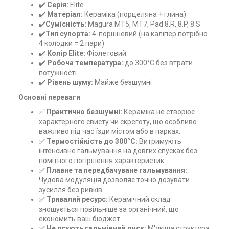
✔️
Серія:
Elite
✔️
Матеріал:
Кераміка (порцеляна + глина)
✔️
Сумісність:
Magura MT5, MT7, Pad 8.R, 8.P, 8.S
✔️
Тип супорта:
4-поршневий (на каліпер потрібно
4 колодки = 2 пари)
✔️
Колір Elite:
Фіолетовий
✔️
Робоча температура:
до 300°C без втрати
потужності
✔️
Рівень шуму:
Майже безшумні
Основні переваги
✅
Практично безшумні:
Кераміка не створює
характерного свисту чи скреготу, що особливо
важливо під час їзди містом або в парках.
✅
Термостійкість до 300°C:
Витримують
інтенсивне гальмування на довгих спусках без
помітного погіршення характеристик.
✅
Плавне та передбачуване гальмування:
Чудова модуляція дозволяє точно дозувати
зусилля без ривків.
✅
Тривалий ресурс:
Керамічний склад
зношується повільніше за органічний, що
економить ваш бюджет.
✅
Не псують гальмівний диск:
М'якіша структура