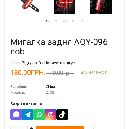
Мигалка задня AQY-096
cob
Відгуків: 0
/
Написати відгук
130.00ГРН.
170.00грн.
В наявності
Виробник:
China
Модель:
2708
Задати питання: