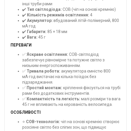
інші труби рами
✔️
Тип світлодіода:
COB (чіп на основі кремнію)
✔️
Кількість режимів освітлення:
4
✔️
Акумулятор:
вбудований літій-полімерний, 800
мА·год
✔️
Габарити:
85 × 18 мм
✔️
Вага:
45 г
ПЕРЕВАГИ
✅
Яскраве освітлення:
COB-світлодіод
забезпечує рівномірне та потужне світло з
низьким енергоспоживанням.
✅
Тривала робота:
акумулятора ємністю 800
мА·год вистачає на кілька поїздок без
підзаряджання.
✅
Простий монтаж:
кріплення фіксується на трубі
рами без додаткових інструментів.
✅
Компактність та легкість:
малі розміри та вага
45 г не впливають на керованість велосипеда.
ОСОБЛИВОСТІ
⭐
COB-технологія:
чіп на основі кремнію створює
розсіяне світло без сліпих зон, що підвищує