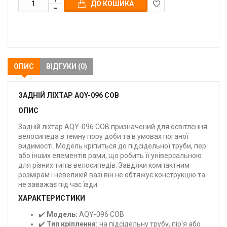
ДО КОШИКА
В
закладки
ОПИС
ВІДГУКИ (0)
ЗАДНІЙ ЛІХТАР AQY-096 COB
ОПИС
Задній ліхтар AQY-096 COB призначений для освітлення
велосипеда в темну пору доби та в умовах поганої
видимості. Модель кріпиться до підсідельної труби, пер
або інших елементів рами, що робить її універсальною
для різних типів велосипедів. Завдяки компактним
розмірам і невеликій вазі він не обтяжує конструкцію та
не заважає під час їзди.
ХАРАКТЕРИСТИКИ
✔️
Модель:
AQY-096 COB
✔️
Тип кріплення:
на підсідельну трубу, пір'я або