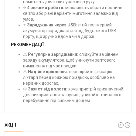
помітність для інших учасників руху.
⭐
4 режими роботи:
можливість обрати постійне
світло або різні варіанти миготіння залежно від
умов.
⭐
Заряджання через USB:
літій-полімерний
акумулятор заряджається від будь-якого USB-
порту, що зручно вдома чи в дорозі.
РЕКОМЕНДАЦІЇ
⚠️
Регулярне заряджання:
слідкуйте за рівнем
заряду акумулятора, щоб уникнути раптового
вимкнення під час поїздки.
⚠️
Надійне кріплення:
перевіряйте фіксацію
ліхтаря перед кожною поїздкою, особливо на
нерівних дорогах.
⚙️
Захист від вологи:
хоча пристрій призначений
для використання на вулиці, уникайте тривалого
перебування під сильним дощем.
АКЦІЇ