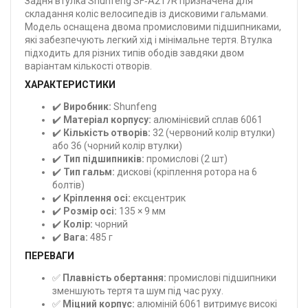
Задня втулка Shunfeng SF‑A217R призначена для
складання коліс велосипедів із дисковими гальмами.
Модель оснащена двома промисловими підшипниками,
які забезпечують легкий хід і мінімальне тертя. Втулка
підходить для різних типів ободів завдяки двом
варіантам кількості отворів.
ХАРАКТЕРИСТИКИ
✔️
Виробник:
Shunfeng
✔️
Матеріал корпусу:
алюмінієвий сплав 6061
✔️
Кількість отворів:
32 (червоний колір втулки)
або 36 (чорний колір втулки)
✔️
Тип підшипників:
промислові (2 шт)
✔️
Тип гальм:
дискові (кріплення ротора на 6
болтів)
✔️
Кріплення осі:
ексцентрик
✔️
Розмір осі:
135 × 9 мм
✔️
Колір:
чорний
✔️
Вага:
485 г
ПЕРЕВАГИ
✅
Плавність обертання:
промислові підшипники
зменшують тертя та шум під час руху.
✅
Міцний корпус:
алюміній 6061 витримує високі