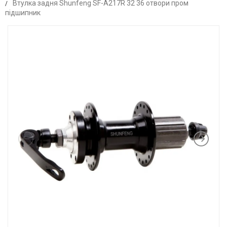
Втулка задня Shunfeng SF-A217R 32 36 отвори пром
підшипник