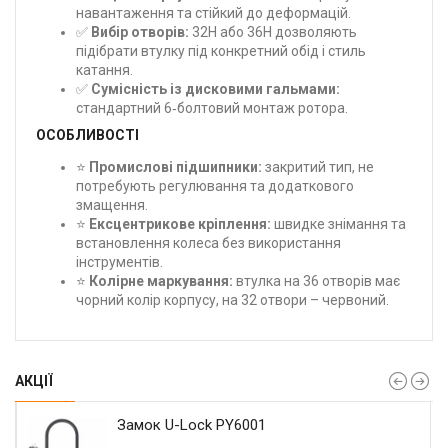
навантаження та стійкий до деформацій.
✅
Вибір отворів:
32H або 36H дозволяють
підібрати втулку під конкретний обід і стиль
катання.
✅
Сумісність із дисковими гальмами:
стандартний 6‑болтовий монтаж ротора.
ОСОБЛИВОСТІ
⭐
Промислові підшипники:
закритий тип, не
потребують регулювання та додаткового
змащення.
⭐
Ексцентрикове кріплення:
швидке знімання та
встановлення колеса без використання
інструментів.
⭐
Колірне маркування:
втулка на 36 отворів має
чорний колір корпусу, на 32 отвори – червоний.
АКЦІЇ
Замок U-Lock PY6001