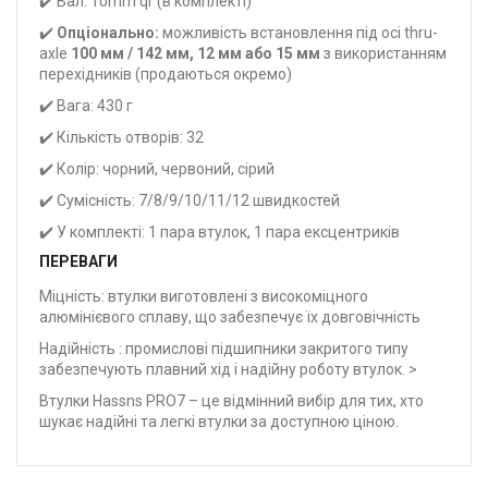
✔️ Вал: 10mm qr (в комплекті)
✔️
Опціонально:
можливість встановлення під осі thru-
axle
100 мм / 142 мм, 12 мм або 15 мм
з використанням
перехідників (продаються окремо)
✔️ Вага: 430 г
✔️ Кількість отворів: 32
✔️ Колір: чорний, червоний, сірий
✔️ Сумісність: 7/8/9/10/11/12 швидкостей
✔️ У комплекті: 1 пара втулок, 1 пара ексцентриків
ПЕРЕВАГИ
Міцність: втулки виготовлені з високоміцного
алюмінієвого сплаву, що забезпечує їх довговічність
Надійність : промислові підшипники закритого типу
забезпечують плавний хід і надійну роботу втулок. >
Втулки Hassns PRO7 – це відмінний вибір для тих, хто
шукає надійні та легкі втулки за доступною ціною.