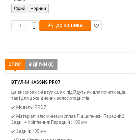
Сірий
Чорний
ДО КОШИКА
В
закладки
ОПИС
ВІДГУКИ (0)
ВТУЛКИ HASSNS PRO7
це високоякісні втулки, які підійдуть як для початківців,
так і для досвідчених велосипедистів.
✔️ Модель: PRO7
✔️ Матеріал: алюмінієвий сплав Підшипники: Передні: 2
Задні: 4 Кріплення: Передній : 100 мм
✔️ Задній: 135 мм