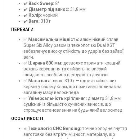
✔️
Back Sweep:
8°
✔️
Діаметр під винос:
31,8 мм
✔️
Колір:
чорний
✔️
Вага:
310 г
ПЕРЕВАГИ
✅
Максимальна міцність:
алюмінієвий сплав
Super Six Alloy разом із технологією Dual XGT
забезпечує високу стійкість до ударів без зайвої
ваги.
✅
Ширина 800 мм:
дозволяє отримати кращий
важіль керування та стійкість на високій
швидкості, особливо в ендуро та даунхілі.
✅
Мала вага:
лише 310 г — одне з найлегших
кермів у своєму класі, що позитивно впливає на
загальну масу велосипеда.
✅
Універсальність кріплення:
діаметр 31,8 мм
сумісний із більшістю сучасних виносів, що
спрощує встановлення на будь-який велосипед.
ОСОБЛИВОСТІ
⭐
Технологія CNC Bending:
точне холодне гнуття
заготовки без втрати міцності матеріалу, що