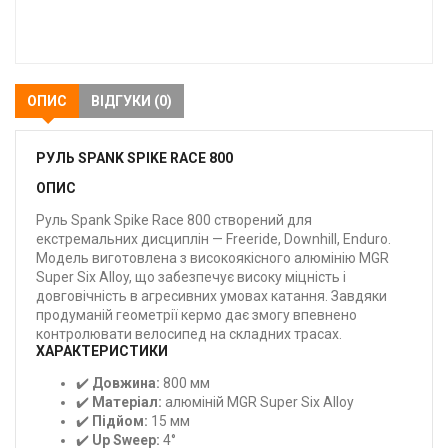
В
закладки
ОПИС
ВІДГУКИ (0)
РУЛЬ SPANK SPIKE RACE 800
ОПИС
Руль Spank Spike Race 800 створений для
екстремальних дисциплін — Freeride, Downhill, Enduro.
Модель виготовлена з високоякісного алюмінію MGR
Super Six Alloy, що забезпечує високу міцність і
довговічність в агресивних умовах катання. Завдяки
продуманій геометрії кермо дає змогу впевнено
контролювати велосипед на складних трасах.
ХАРАКТЕРИСТИКИ
✔️
Довжина:
800 мм
✔️
Матеріал:
алюміній MGR Super Six Alloy
✔️
Підйом:
15 мм
✔️
Up Sweep:
4°