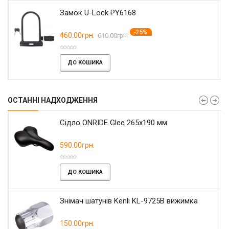
Замок U-Lock PY6168
-25%
460.00грн.
610.00грн.
ДО КОШИКА
ОСТАННІ НАДХОДЖЕННЯ
Сідло ONRIDE Glee 265x190 мм
590.00грн.
ДО КОШИКА
Знімач шатунів Kenli KL-9725B вижимка
150.00грн.