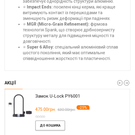
забезпечує однорідність структури алюмінію.
⭐
Impact Ends:
посилені кінці керма, які краще
витримують контакт із перешкодами та
зменшують ризик деформації при падіннях.
⭐
MGR (Micro‑Grain Refinement):
фірмова
технологія Spank, що створює дрібнозернисту
структуру металу для підвищення міцності та
довговічності.
⭐
Super 6 Alloy:
спеціальний алюмінієвий сплав
шостого покоління, який має оптимальне
співвідношення жорсткості та пластичності.
АКЦІЇ
Замок U-Lock PY6001
-25%
475.00грн.
630.00грн.
ДО КОШИКА