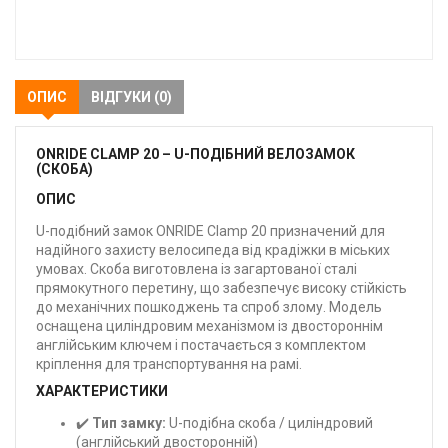
В
закладки
ОПИС
ВІДГУКИ (0)
ONRIDE CLAMP 20 – U-ПОДІБНИЙ ВЕЛОЗАМОК
(СКОБА)
ОПИС
U-подібний замок ONRIDE Clamp 20 призначений для
надійного захисту велосипеда від крадіжки в міських
умовах. Скоба виготовлена із загартованої сталі
прямокутного перетину, що забезпечує високу стійкість
до механічних пошкоджень та спроб злому. Модель
оснащена циліндровим механізмом із двостороннім
англійським ключем і постачається з комплектом
кріплення для транспортування на рамі.
ХАРАКТЕРИСТИКИ
✔️
Тип замку:
U-подібна скоба / циліндровий
(англійський двосторонній)