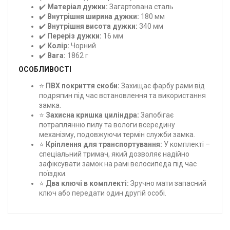
✔️
Матеріал дужки:
Загартована сталь
✔️
Внутрішня ширина дужки:
180 мм
✔️
Внутрішня висота дужки:
340 мм
✔️
Переріз дужки:
16 мм
✔️
Колір:
Чорний
✔️
Вага:
1862 г
ОСОБЛИВОСТІ
⭐
ПВХ покриття скоби:
Захищає фарбу рами від
подряпин під час встановлення та використання
замка.
⭐
Захисна кришка циліндра:
Запобігає
потраплянню пилу та вологи всередину
механізму, подовжуючи термін служби замка.
⭐
Кріплення для транспортування:
У комплекті –
спеціальний тримач, який дозволяє надійно
зафіксувати замок на рамі велосипеда під час
поїздки.
⭐
Два ключі в комплекті:
Зручно мати запасний
ключ або передати один другій особі.