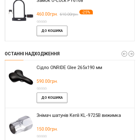
Замок U-Lock PY6168
-25%
460.00грн.
610.00грн.
ДО КОШИКА
ОСТАННІ НАДХОДЖЕННЯ
Сідло ONRIDE Glee 265x190 мм
590.00грн.
ДО КОШИКА
Знімач шатунів Kenli KL-9725B вижимка
150.00грн.