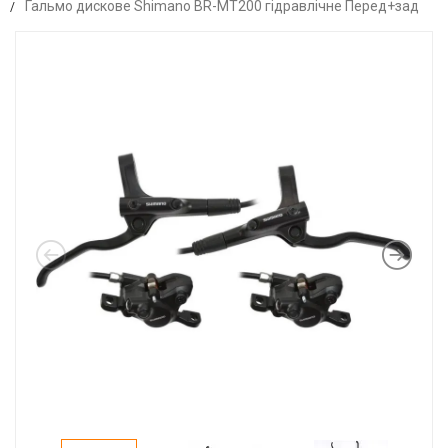
Гальмо дискове Shimano BR-MT200 гідравлічне Перед+зад