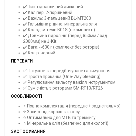
✔️ Тип: гідравлічний дисковий
✔️ Каліпер: 2-поршневий
✔️ Важіль: 3-пальцевий BL-MT200
✔️ Гальмівна рідина: мінеральна олія
✔️ Колодки: resin B01S (в комплекті)
✔️ Довжина гідролінії: (перед 850мм / зад
2000мм) не
J‑Kit
✔️ Вага: ~630 г (комплект без роторів)
✔️ Колір: чорний
ПЕРЕВАГИ
✅ Потужне та передбачуване гальмування
✅ Проста прокачка (One-Way bleeding)
✅ Регулювання вильоту важіля інструментом
✅ Сумісність з роторами SM-RT10/RT26
ОСОБЛИВОСТІ
⭐ Повна комплектація (переднє + заднє гальмо)
⭐ Захист від корозії та зносу
⭐ Оптимально для MTB та треккінгу
⭐ Мінеральна олія (безпечно для екології)
ЗАСТОСУВАННЯ