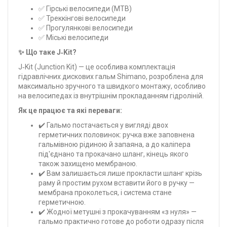
✅ Гірські велосипеди (MTB)
✅ Треккінгові велосипеди
✅ Прогулянкові велосипеди
✅ Міські велосипеди
✨ Що таке J‑Kit?
J‑Kit (Junction Kit) — це особлива комплектація
гідравлічних дискових гальм Shimano, розроблена для
максимально зручного та швидкого монтажу, особливо
на велосипедах із внутрішнім прокладанням гідроліній.
Як це працює та які переваги:
✔️ Гальмо постачається у вигляді двох
герметичних половинок: ручка вже заповнена
гальмівною рідиною й запаяна, а до каліпера
під'єднано та прокачано шланг, кінець якого
також захищено мембраною.
✔️ Вам залишається лише прокласти шланг крізь
раму й простим рухом вставити його в ручку —
мембрана проколеться, і система стане
герметичною.
✔️ Жодної метушні з прокачуванням «з нуля» —
гальмо практично готове до роботи одразу після