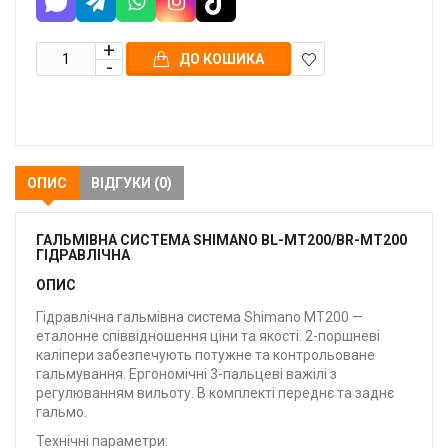
ДО КОШИКА
В
закладки
ОПИС
ВІДГУКИ (0)
ГАЛЬМІВНА СИСТЕМА SHIMANO BL-MT200/BR-MT200
ГІДРАВЛІЧНА
ОПИС
Гідравлічна гальмівна система Shimano MT200 —
еталонне співвідношення ціни та якості. 2-поршневі
каліпери забезпечують потужне та контрольоване
гальмування. Ергономічні 3-пальцеві важілі з
регулюванням вильоту. В комплекті переднє та заднє
гальмо.
Технічні параметри: