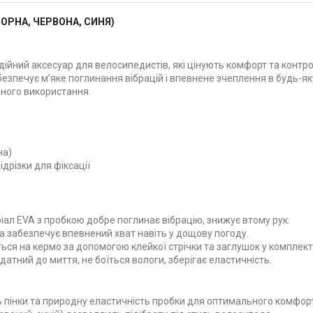
ЧОРНА, ЧЕРВОНА, СИНЯ)
ійний аксесуар для велосипедистів, які цінують комфорт та контро
безпечує м’яке поглинання вібрацій і впевнене зчеплення в будь-як
вного використання.
на)
ідрізки для фіксації
іал EVA з пробкою добре поглинає вібрацію, знижує втому рук.
а забезпечує впевнений хват навіть у дощову погоду.
ься на кермо за допомогою клейкої стрічки та заглушок у комплекті
атний до миття, не боїться вологи, зберігає еластичність.
ь пінки та природну еластичність пробки для оптимального комфорт