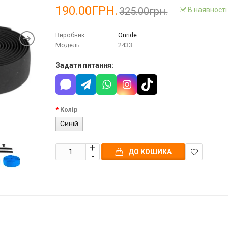
190.00ГРН.
325.00грн.
В наявності
Виробник:
Onride
Модель:
2433
Задати питання:
Колір
Синій
ДО КОШИКА
В
закладки