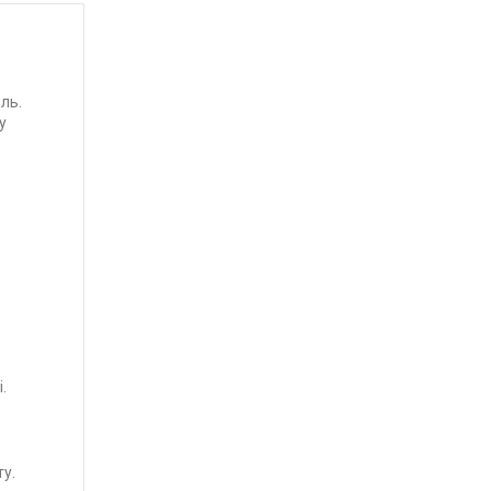
ль.
у
.
у.