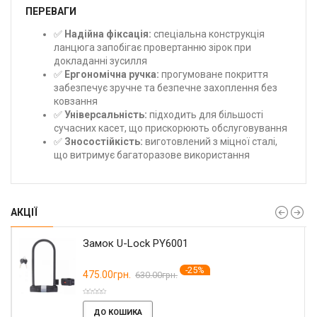
ПЕРЕВАГИ
✅
Надійна фіксація:
спеціальна конструкція
ланцюга запобігає провертанню зірок при
докладанні зусилля
✅
Ергономічна ручка:
прогумоване покриття
забезпечує зручне та безпечне захоплення без
ковзання
✅
Універсальність:
підходить для більшості
сучасних касет, що прискорюють обслуговування
✅
Зносостійкість:
виготовлений з міцної сталі,
що витримує багаторазове використання
АКЦІЇ
Замок U-Lock PY6001
-25%
475.00грн.
630.00грн.
ДО КОШИКА