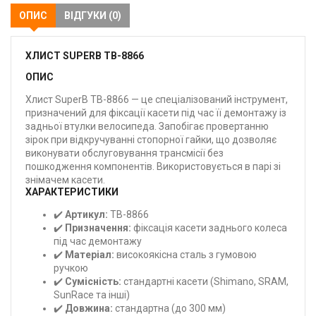
ОПИС
ВІДГУКИ (0)
ХЛИСТ SUPERB TB-8866
ОПИС
Хлист SuperB TB-8866 — це спеціалізований інструмент,
призначений для фіксації касети під час її демонтажу із
задньої втулки велосипеда. Запобігає провертанню
зірок при відкручуванні стопорної гайки, що дозволяє
виконувати обслуговування трансмісії без
пошкодження компонентів. Використовується в парі зі
знімачем касети.
ХАРАКТЕРИСТИКИ
✔️
Артикул:
TB-8866
✔️
Призначення:
фіксація касети заднього колеса
під час демонтажу
✔️
Матеріал:
високоякісна сталь з гумовою
ручкою
✔️
Сумісність:
стандартні касети (Shimano, SRAM,
SunRace та інші)
✔️
Довжина:
стандартна (до 300 мм)