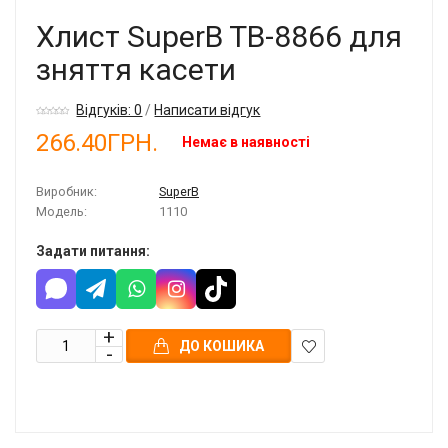
Хлист SuperB TB-8866 для
зняття касети
Відгуків: 0
/
Написати відгук
266.40ГРН.
Немає в наявності
Виробник:
SuperB
Модель:
1110
Задати питання:
ДО КОШИКА
В
закладки