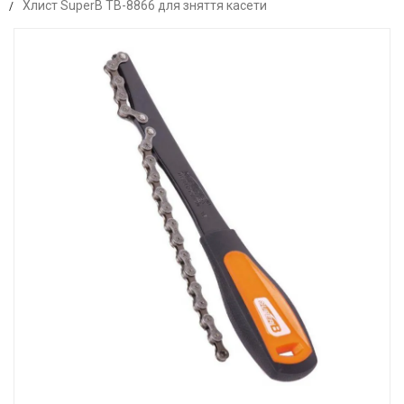
Хлист SuperB TB-8866 для зняття касети