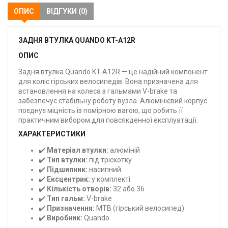
ОПИС
ВІДГУКИ (0)
ЗАДНЯ ВТУЛКА QUANDO KT-A12R
ОПИС
Задня втулка Quando KT-A12R — це надійний компонент
для коліс гірських велосипедів. Вона призначена для
встановлення на колеса з гальмами V-brake та
забезпечує стабільну роботу вузла. Алюмінієвий корпус
поєднує міцність із помірною вагою, що робить її
практичним вибором для повсякденної експлуатації.
ХАРАКТЕРИСТИКИ
✔️
Матеріал втулки:
алюміній
✔️
Тип втулки:
під тріскотку
✔️
Підшипник:
насипний
✔️
Ексцентрик:
у комплекті
✔️
Кількість отворів:
32 або 36
✔️
Тип гальм:
V-brake
✔️
Призначення:
MTB (гірський велосипед)
✔️
Виробник:
Quando