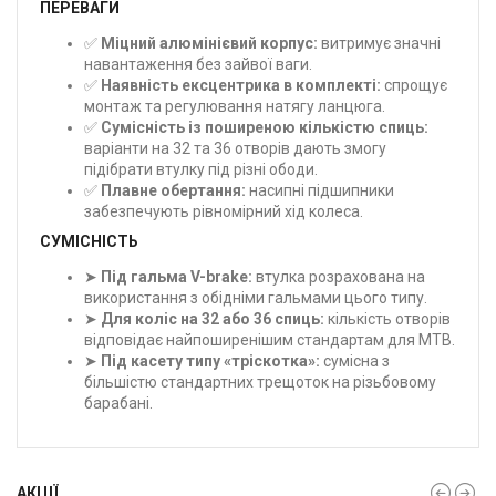
ПЕРЕВАГИ
✅
Міцний алюмінієвий корпус:
витримує значні
навантаження без зайвої ваги.
✅
Наявність ексцентрика в комплекті:
спрощує
монтаж та регулювання натягу ланцюга.
✅
Сумісність із поширеною кількістю спиць:
варіанти на 32 та 36 отворів дають змогу
підібрати втулку під різні ободи.
✅
Плавне обертання:
насипні підшипники
забезпечують рівномірний хід колеса.
СУМІСНІСТЬ
➤
Під гальма V-brake:
втулка розрахована на
використання з обідніми гальмами цього типу.
➤
Для коліс на 32 або 36 спиць:
кількість отворів
відповідає найпоширенішим стандартам для MTB.
➤
Під касету типу «тріскотка»:
сумісна з
більшістю стандартних трещоток на різьбовому
барабані.
АКЦІЇ