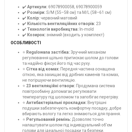
✔️
Артикули:
69078900058, 69078900059
✔️
Розміри:
S/M (55–58 см) та M/L (58–61 см)
✔️
Колір:
червоний матовий
✔️
Кількість вентиляційних отворів:
23
✔️
Технологія виробництва:
In-mold
✔️
Козирок:
знімний (входить у комплект)
ОСОБЛИВОСТІ
⭐
Regulowana застібка:
Зручний механізм
регулювання щільно притискає шолом до голови
та надійно фіксує його під час руху.
⭐
Сітка від комах:
Передня частина оснащена
сіткою, яка захищає від дрібних каменів та комах,
не погіршуючи вентиляцію.
⭐
23 вентиляційні отвори:
Продумана система
повітрообміну допомагає регулювати
температуру під шоломом та запобігає перегріву.
⭐
Антибактеріальні прокладки:
Внутрішні
подушки забезпечують комфортну посадку, добре
вбирають вологу та легко знімаються для прання.
⭐
Регульований ремінь:
Дозволяє точно
налаштувати шолом під індивідуальний об'єм
голови для ідеальної посадки та безпеки.