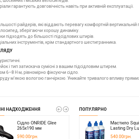
, шосейних і міських велосипедів.
ріали гарантують довговічність навіть при активній експлуатації.
ьшості райдерів, які віддають перевагу комфортній вертикальній 
лосипед, зберігаючи хорошу динаміку.
ки підходять до більшості підсідлових штирів.
іальних інструментів, крім стандартного шестигранника.
ГЛЯДУ
туристичні.
йок і тип затискача сумісні з вашим підсідловим штирем.
м 6–8 Н·м, рівномірно фіксуючи сідло.
бруду м'якою вологою ганчіркою. Уникайте тривалого впливу прями
ННІ НАДХОДЖЕННЯ
ПОПУЛЯРНО
Касета Shimano CS-
Сідло ONRIDE Glee
Велокомп'ютер
Касета Sunshine-SZ
Сідло ONRIDE Spo
Мастило Squi
HG400 9-ск 11-36T
265x190 мм
CooSpo BC107 GPS
CS-HR 11-46t 11 ск.
265х160 мм з отв
Lasting Dry L
ANT+
павук
980.00грн.
590.00грн.
880.00грн.
1350.00грн.
590.00грн.
540.00грн.
1250.00грн.
1590.00грн.