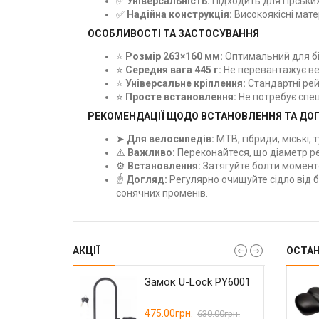
✅
Універсальність:
Підходить для гірських
✅
Надійна конструкція:
Високоякісні мате
ОСОБЛИВОСТІ ТА ЗАСТОСУВАННЯ
⭐
Розмір 263×160 мм:
Оптимальний для біл
⭐
Середня вага 445 г:
Не перевантажує ве
⭐
Універсальне кріплення:
Стандартні рей
⭐
Просте встановлення:
Не потребує спец
РЕКОМЕНДАЦІЇ ЩОДО ВСТАНОВЛЕННЯ ТА ДО
➤
Для велосипедів:
MTB, гібриди, міські, 
⚠️
Важливо:
Переконайтеся, що діаметр ре
⚙️
Встановлення:
Затягуйте болти моменто
☝️
Догляд:
Регулярно очищуйте сідло від 
сонячних променів.
АКЦІЇ
ОСТА
RIDE Сlamp
чка Wuzei Narrow
Замок U-Lock PY6001
Герметик Weldtite
Гальмо дискове
 U-lock
 110 BCD для
Tubeless Sealant with
Shimano BR-MT200
mano GRX 36-58
Rubber Shred
гідравлічне
.
00грн.
475.00грн.
145.00грн.
2300.00грн.
570.00грн.
630.00грн.
в
Перед+зад