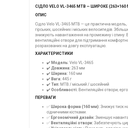
СІДЛО VELO VL-3465 MTB — ШИРОКЕ (263×160
ОПИС
Сідло Velo VL-3465 MTB — це практична модель, 
гірських, шосейних і міських велосипедів. Збіл
знижують навантаження на промежину і спину. Ва
вентиляційні отвори для підтримання комфортної
розрахованих на довгу експлуатацію.
ХАРАКТЕРИСТИКИ
✔️
Модель:
Velo VL-3465
✔️
Довжина:
263 мм
✔️
Ширина:
160 мм
✔️
Вага:
445 г
✔️
Тип:
MTB / міський / шосейний
✔️
Особливості:
Вентиляційні отвори, ерг
ПЕРЕВАГИ
✅
Широка форма (160 мм):
Знижує тиск на
сідничними кістками.
✅
Ергономічний дизайн:
Зменшує наванта
✅
Вентиляційні отвори:
Забезпечують цирк