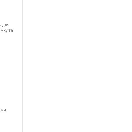
ь для
имку та
ими