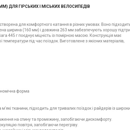
 ММ) ДЛЯ ГІРСЬКИХ І МІСЬКИХ ВЕЛОСИПЕДІВ
створена для комфортного катання в різних умовах. Воно підходит
ьшена ширина (160 мм) і довжина 263 мм забезпечують хорошу підтр
га 445 г поєднує міцність із помірною масою. Конструкція має
 температури під час поїздок. Виготовлене з якісних матеріалів,
ономічна форма
 м'які тканини, підходить для тривалих поїздок і райдерів із широк
ження на спину та промежину, запобігаючи дискомфорту.
уляцію повітря, запобігаючи перегріву.