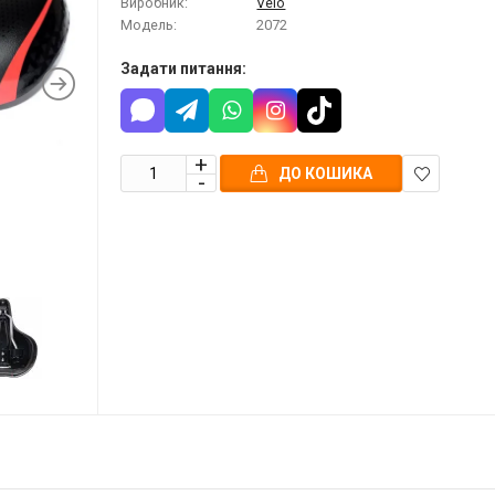
Виробник:
Velo
Модель:
2072
Задати питання:
ДО КОШИКА
В
закладки