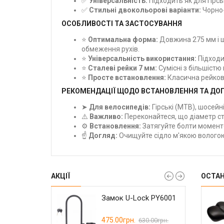
✅
Універсальність:
Підходить як для гірсь
✅
Стильні двокольорові варіанти:
Чорно-
ОСОБЛИВОСТІ ТА ЗАСТОСУВАННЯ
⭐
Оптимальна форма:
Довжина 275 мм і ш
обмеження рухів.
⭐
Універсальність використання:
Підходит
⭐
Сталеві рейки 7 мм:
Сумісні з більшістю 
⭐
Просте встановлення:
Класична рейкова
РЕКОМЕНДАЦІЇ ЩОДО ВСТАНОВЛЕННЯ ТА ДО
➤
Для велосипедів:
Гірські (MTB), шосейні,
⚠️
Важливо:
Переконайтеся, що діаметр ст
⚙️
Встановлення:
Затягуйте болти моменто
☝️
Догляд:
Очищуйте сідло м'якою вологою
АКЦІЇ
ОСТА
RIDE Сlamp
чка Wuzei Narrow
Замок U-Lock PY6001
Герметик Weldtite
Гальмо дискове
 U-lock
 110 BCD для
Tubeless Sealant with
Shimano BR-MT200
mano GRX 36-58
Rubber Shred
гідравлічне
.
00грн.
475.00грн.
145.00грн.
2300.00грн.
570.00грн.
630.00грн.
в
Перед+зад