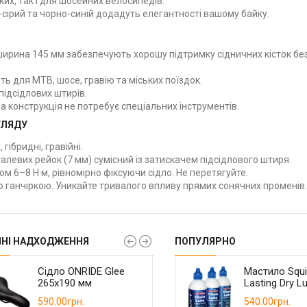
ких, так і для шосейних велосипедів.
сірий та чорно-синій додадуть елегантності вашому байку.
ирина 145 мм забезпечують хорошу підтримку сідничних кісток бе
ь для MTB, шосе, гравію та міських поїздок.
підсідлових штирів.
 конструкція не потребує спеціальних інструментів.
ГЛЯДУ
 гібридні, гравійні.
алевих рейок (7 мм) сумісний із затискачем підсідлового штиря.
м 6–8 Н·м, рівномірно фіксуючи сідло. Не перетягуйте.
 ганчіркою. Уникайте тривалого впливу прямих сонячних променів.
ННІ НАДХОДЖЕННЯ
ПОПУЛЯРНО
Касета Shimano CS-
Сідло ONRIDE Glee
Велокомп'ютер
Касета Sunshine-SZ
Сідло ONRIDE Spo
Мастило Squi
HG400 9-ск 11-36T
265x190 мм
CooSpo BC107 GPS
CS-HR 11-46t 11 ск.
265х160 мм з отв
Lasting Dry L
ANT+
павук
980.00грн.
590.00грн.
880.00грн.
1350.00грн.
590.00грн.
540.00грн.
1250.00грн.
1590.00грн.