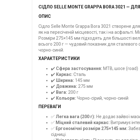
СІДЛО SELLE MONTE GRAPPA BORA 3021 — ДЛЯ 
ОПИС
Сідло Selle Monte Grappa Bora 3021 створене дл
як на пересіченій місцевості, так і на асфальті. 
Розміри 275×145 мм підходять для більшості ве
всього 200 г — чудовий показник для сталевого 
чорно-синій.
ХАРАКТЕРИСТИКИ
✔️
Сфера застосування:
MTB, шосе (road)
✔️
Каркас:
Сталь
✔️
Ширина:
145 мм
✔️
Довжина:
275 мм
✔️
Вага:
200 г
✔️
Кольори:
Чорно-сірий, чорно-синій
ПЕРЕВАГИ
✅
Легка вага (200 г):
Не додає зайвої маси
✅
Міцний сталевий каркас:
Витримує інте
✅
Ергономічні розміри 275×145 мм:
Забез
сідниці.