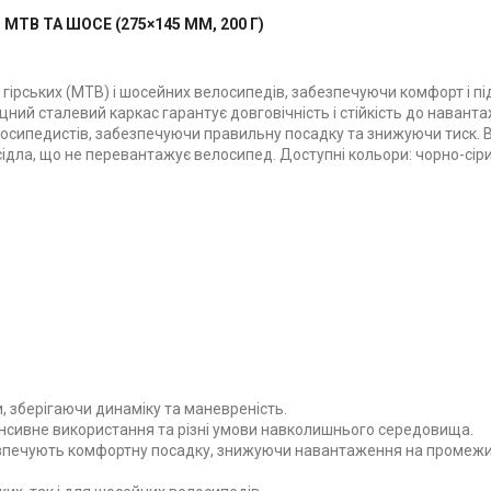
MTB ТА ШОСЕ (275×145 ММ, 200 Г)
я гірських (MTB) і шосейних велосипедів, забезпечуючи комфорт і п
Міцний сталевий каркас гарантує довговічність і стійкість до навант
лосипедистів, забезпечуючи правильну посадку та знижуючи тиск. 
сідла, що не перевантажує велосипед. Доступні кольори: чорно-сір
, зберігаючи динаміку та маневреність.
нсивне використання та різні умови навколишнього середовища.
печують комфортну посадку, знижуючи навантаження на промежи