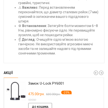
гравійні, туристичні.
⚠️
Важливо:
Перед встановленням
переконайтеся, що діаметр сталевих рейок (7 мм)
сумісний із затискачем вашого підсідлового
штиря.
⚙️
Встановлення:
Затягуйте болти моментом 6–8
Н·м, рівномірно фіксуючи сідло. Не перевищуйте
зусилля, щоб не пошкодити рейки.
☝️
Догляд:
Очищуйте сідло м'якою вологою
ганчіркою. Не використовуйте агресивні миючі
засоби та не залишайте надовго під прямими
сонячними променями.
АКЦІЇ
Замок U-Lock PY6001
-25%
475.00грн.
630.00грн.
ДО КОШИКА