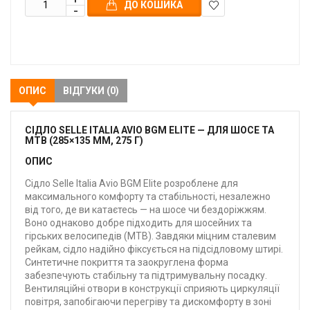
ДО КОШИКА
В
закладки
ОПИС
ВІДГУКИ (0)
СІДЛО SELLE ITALIA AVIO BGM ELITE — ДЛЯ ШОСЕ ТА
MTB (285×135 ММ, 275 Г)
ОПИС
Сідло Selle Italia Avio BGM Elite розроблене для
максимального комфорту та стабільності, незалежно
від того, де ви катаєтесь — на шосе чи бездоріжжям.
Воно однаково добре підходить для шосейних та
гірських велосипедів (MTB). Завдяки міцним сталевим
рейкам, сідло надійно фіксується на підсідловому штирі.
Синтетичне покриття та заокруглена форма
забезпечують стабільну та підтримувальну посадку.
Вентиляційні отвори в конструкції сприяють циркуляції
повітря, запобігаючи перегріву та дискомфорту в зоні