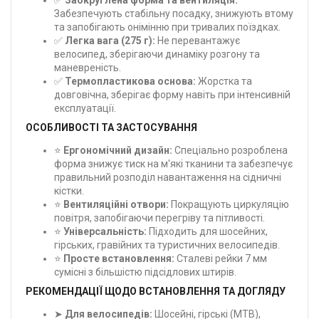
Забезпечують стабільну посадку, знижують втому
та запобігають онімінню при тривалих поїздках.
✅
Легка вага (275 г):
Не перевантажує
велосипед, зберігаючи динаміку розгону та
маневреність.
✅
Термопластикова основа:
Жорстка та
довговічна, зберігає форму навіть при інтенсивній
експлуатації.
ОСОБЛИВОСТІ ТА ЗАСТОСУВАННЯ
⭐
Ергономічний дизайн:
Спеціально розроблена
форма знижує тиск на м'які тканини та забезпечує
правильний розподіл навантаження на сідничні
кістки.
⭐
Вентиляційні отвори:
Покращують циркуляцію
повітря, запобігаючи перегріву та пітливості.
⭐
Універсальність:
Підходить для шосейних,
гірських, гравійних та туристичних велосипедів.
⭐
Просте встановлення:
Сталеві рейки 7 мм
сумісні з більшістю підсідлових штирів.
РЕКОМЕНДАЦІЇ ЩОДО ВСТАНОВЛЕННЯ ТА ДОГЛЯДУ
➤
Для велосипедів:
Шосейні, гірські (MTB),