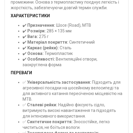
промежини. Основа з термопластику поєднує легкість і
жорсткість, забезпечуючи довгий термін служби.
ХАРАКТЕРИСТИКИ
✔️
Призначення:
Шосе (Road), MTB
✔️
Розміри:
285 × 135 мм
✔️
Вага:
275 г
✔️
Матеріал покриття:
Синтетичний
✔️
Каркас (рейки):
Сталь
✔️
Основа:
Термопластик
✔️
Особливості:
Вентиляційні отвори,
заокруглена форма
ПЕРЕВАГИ
✅
Універсальність застосування:
Підходить для
агресивної посадки на шосейному велосипеді та
для активного катання пересіченою місцевістю на
MTB.
✅
Сталеві рейки:
Надійно фіксують сідло,
витримують високі навантаження та підходять
для інтенсивного використання.
✅
Синтетичне покриття:
Зносостійке, легко
чиститься, не боїться вологи.
✅
Заокруглена форма та вентиляція: