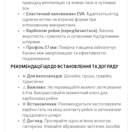
природну вентиляцію та знімає тиск із чутливих
зон.
⭐
Еластичний наповнювач EVA:
Адаптується під
сідничні кістки, не втрачає форми при
інтенсивному використанні.
⭐
Карбонові рейки (передбачається):
Висока
жорсткість і сумісність із сучасними підсідловими
штирями.
⭐
Профіль 37 мм:
Помірна товщина забезпечує
баланс між амортизацією та ефективністю
педалювання.
РЕКОМЕНДАЦІЇ ЩОДО ВСТАНОВЛЕННЯ ТА ДОГЛЯДУ
➤
Для велосипедів:
Шосейні, гірські, гравійні,
туристичні.
⚠️
Важливо:
Не перевищуйте момент затягування
6 Н·м. Використовуйте моментний ключ для
карбонових рейок.
⚙️
Встановлення:
Рекомендується застосовувати
карбон-гель на місці контакту рейок із затискачем
підсідлового штиря.
☝️
Догляд:
Протирайте сідло м'якою вологою
ганчіркою. Уникайте абразивних чистячих засобів.