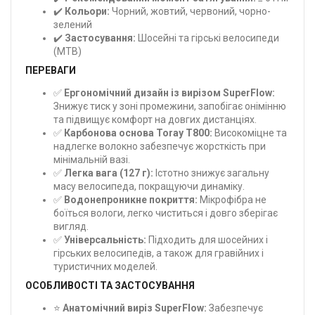
✔️
Кольори:
Чорний, жовтий, червоний, чорно-
зелений
✔️
Застосування:
Шосейні та гірські велосипеди
(MTB)
ПЕРЕВАГИ
✅
Ергономічний дизайн із вирізом SuperFlow:
Знижує тиск у зоні промежини, запобігає онімінню
та підвищує комфорт на довгих дистанціях.
✅
Карбонова основа Toray T800:
Високоміцне та
надлегке волокно забезпечує жорсткість при
мінімальній вазі.
✅
Легка вага (127 г):
Істотно знижує загальну
масу велосипеда, покращуючи динаміку.
✅
Водонепроникне покриття:
Мікрофібра не
боїться вологи, легко чиститься і довго зберігає
вигляд.
✅
Універсальність:
Підходить для шосейних і
гірських велосипедів, а також для гравійних і
туристичних моделей.
ОСОБЛИВОСТІ ТА ЗАСТОСУВАННЯ
⭐
Анатомічний виріз SuperFlow:
Забезпечує