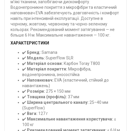
м'які тканини, запобігаючи дискомфорту.
Водонепроникне покриття з мікрофібри та еластичний
наповнювач EVA забезпечують довговічність і комфорт
навіть при інтенсивній експлуатації. Доступне в
чорному, жовтому, червоному та чорно-зеленому
кольорах. Рекомендований момент затягування — не
більше 6 Н·м. Максимальне навантаження — 100 кг.
ХАРАКТЕРИСТИКИ
✔️
Бренд:
Samana
✔️
Модель:
SuperFlow SLR
✔️
Матеріал основи:
Карбон Toray T800
✔️
Матеріал покриття:
Мікрофібра,
водонепроникна, зносостійка
✔️
Наповнювач:
EVA (еластичний, стійкий до
навантажень)
✔️
Розміри:
275 × 150 мм
✔️
Товщина (профіль):
37 мм
✔️
Ширина центрального каналу:
25–40 мм
(SuperFlow)
✔️
Вага:
127 г
✔️
Максимальне навантаження користувача:
≤
100 кг
✔️
Рекомендований момент затягування:
≤ 6 Н·м