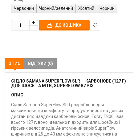
Червоний
Чорний/зелений
Жовтий
Чорний
ДО КОШИКА
В
закладки
ОПИС
ВІДГУКИ (0)
СІДЛО SAMANA SUPERFLOW SLR — КАРБОНОВЕ (127 Г)
ДЛЯ ШОСЕ ТА MTB, SUPERFLOW ВИРІЗ
ОПИС
Сідло Samana SuperFlow SLR розроблене для
максимального комфорту та продуктивності на довгих
дистанціях. Завдяки карбоновій основі Toray T800 і вазі
всього 127 г, воно ідеально підходить для шосейних і
гірських велосипедів. Анатомічний виріз SuperFlow
шириною від 25 до 40 мм ефективно знижує тиск на