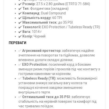
✔️
Розмір:
27.5 x 2.80 дюйма (ETRTO 71-584)
✔️
Тип:
Фолдингова (складана)
✔️
Компаунд:
Dual Compound
✔️
Щільність корду:
60 TPI
✔️
Максимальний тиск:
до 35 PSI
✔️
Технології:
EXO Protection / Tubeless Ready (TR)
✔️
Вага:
1014 г
✔️
Колір:
Чорний
ПЕРЕВАГИ
✅
Агресивний протектор:
забезпечує надійне
зчеплення на поворотах та підйомах, дозволяє
впевнено долати складні ділянки.
✅
EXO Protection:
посилений корд з боковин
зменшує ризик порізів і проколів під час контакту з
гострими каменями чи корінням.
✅
Tubeless Ready (TR):
можливість безкамерної
установки знижує загальну вагу колеса та
покращує кочення завдяки зменшенню
внутрішнього тертя.
✅
Оптимальний тиск до 35 PSI:
забезпечує
стабільність на нерівній поверхні та комфорт під
час тривалих поїздок.