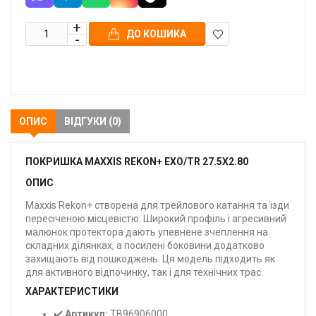
ДО КОШИКА
В
закладки
ОПИС
ВІДГУКИ (0)
ПОКРИШКА MAXXIS REKON+ EXO/TR 27.5X2.80
ОПИС
Maxxis Rekon+ створена для трейлового катання та їзди
пересіченою місцевістю. Широкий профіль і агресивний
малюнок протектора дають упевнене зчеплення на
складних ділянках, а посилені боковини додатково
захищають від пошкоджень. Ця модель підходить як
для активного відпочинку, так і для технічних трас.
ХАРАКТЕРИСТИКИ
✔️
Артикул:
TB96906000