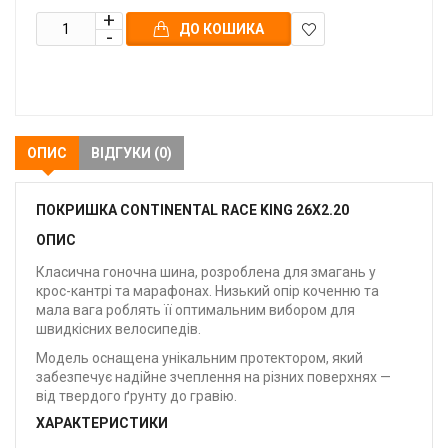
ДО КОШИКА
В
закладки
ОПИС
ВІДГУКИ (0)
ПОКРИШКА CONTINENTAL RACE KING 26X2.20
ОПИС
Класична гоночна шина, розроблена для змагань у
крос-кантрі та марафонах. Низький опір коченню та
мала вага роблять її оптимальним вибором для
швидкісних велосипедів.
Модель оснащена унікальним протектором, який
забезпечує надійне зчеплення на різних поверхнях —
від твердого ґрунту до гравію.
ХАРАКТЕРИСТИКИ