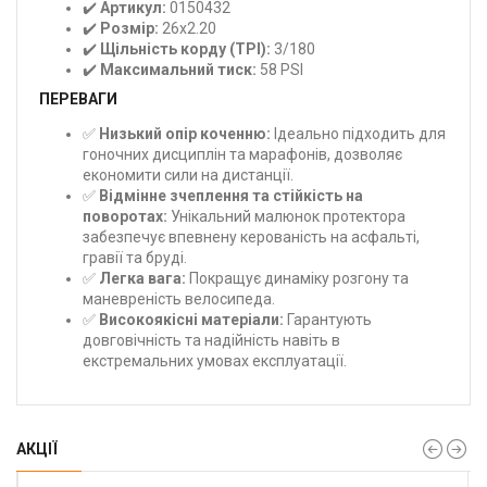
✔️
Артикул:
0150432
✔️
Розмір:
26x2.20
✔️
Щільність корду (TPI):
3/180
✔️
Максимальний тиск:
58 PSI
ПЕРЕВАГИ
✅
Низький опір коченню:
Ідеально підходить для
гоночних дисциплін та марафонів, дозволяє
економити сили на дистанції.
✅
Відмінне зчеплення та стійкість на
поворотах:
Унікальний малюнок протектора
забезпечує впевнену керованість на асфальті,
гравії та бруді.
✅
Легка вага:
Покращує динаміку розгону та
маневреність велосипеда.
✅
Високоякісні матеріали:
Гарантують
довговічність та надійність навіть в
екстремальних умовах експлуатації.
АКЦІЇ