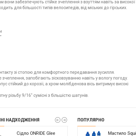
ам вони забезпечують стійке зчеплення з взуттям навіть за високої
ходить для більшості типів велосипедів, від міських до гірських.
и
"
нтакту зі стопою для комфортного передавання зусилля.
зчеплення, запобігають зісковзуванню навіть у вологу погоду.
ус стійкий до корозії, а хром-молібденова вісь витримує високі
ну різьбу 9/16" сумісні з більшістю шатунів.
ННІ НАДХОДЖЕННЯ
ПОПУЛЯРНО
Касета Shimano CS-
Сідло ONRIDE Glee
Велокомп'ютер
Касета Sunshine-SZ
Сідло ONRIDE Spo
Мастило Squi