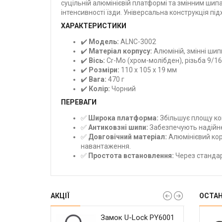
суцільній алюмінієвій платформі та змінним шип
інтенсивності їзди. Універсальна конструкція під
ХАРАКТЕРИСТИКИ
✔️
Модель:
ALNC-3002
✔️
Матеріал корпусу:
Алюміній, змінні шип
✔️
Вісь:
Cr-Mo (хром-молібден), різьба 9/16
✔️
Розміри:
110 x 105 x 19 мм
✔️
Вага:
470 г
✔️
Колір:
Чорний
ПЕРЕВАГИ
✅
Широка платформа:
Збільшує площу ко
✅
Антиковзні шипи:
Забезпечують надійне 
✅
Довговічний матеріал:
Алюмінієвий корп
навантаження.
✅
Простота встановлення:
Через стандарт
АКЦІЇ
ОСТА
RIDE Сlamp
чка Wuzei Narrow
Замок U-Lock PY6001
Герметик Weldtite
Гальмо дискове