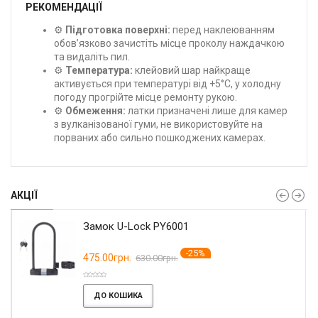
РЕКОМЕНДАЦІЇ
⚙️
Підготовка поверхні:
перед наклеюванням
обов’язково зачистіть місце проколу наждачкою
та видаліть пил.
⚙️
Температура:
клейовий шар найкраще
активується при температурі від +5°C, у холодну
погоду прогрійте місце ремонту рукою.
⚙️
Обмеження:
латки призначені лише для камер
з вулканізованої гуми, не використовуйте на
порваних або сильно пошкоджених камерах.
АКЦІЇ
Замок U-Lock PY6001
-25%
475.00грн.
630.00грн.
ДО КОШИКА