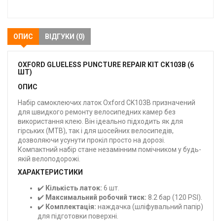
закладки
ОПИС
ВІДГУКИ (0)
OXFORD GLUELESS PUNCTURE REPAIR KIT CK103B (6
ШТ)
ОПИС
Набір самоклеючих латок Oxford CK103B призначений
для швидкого ремонту велосипедних камер без
використання клею. Він ідеально підходить як для
гірських (MTB), так і для шосейних велосипедів,
дозволяючи усунути прокіл просто на дорозі.
Компактний набір стане незамінним помічником у будь-
якій велоподорожі.
ХАРАКТЕРИСТИКИ
✔️
Кількість латок:
6 шт.
✔️
Максимальний робочий тиск:
8.2 бар (120 PSI).
✔️
Комплектація:
наждачка (шліфувальний папір)
для підготовки поверхні.