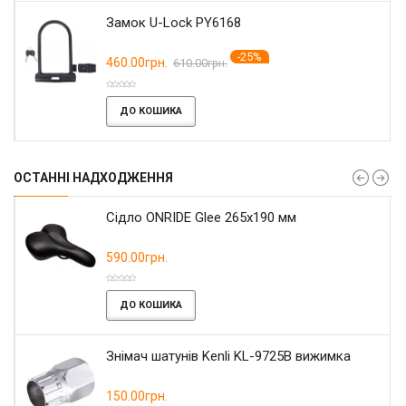
Замок U-Lock PY6168
-25%
460.00грн.
610.00грн.
ДО КОШИКА
ОСТАННІ НАДХОДЖЕННЯ
Сідло ONRIDE Glee 265x190 мм
590.00грн.
ДО КОШИКА
Знімач шатунів Kenli KL-9725B вижимка
150.00грн.