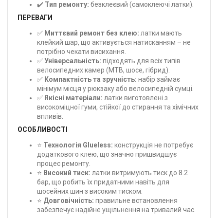
✔️
Тип ремонту:
безклеєвий (самоклеючі латки).
ПЕРЕВАГИ
✅
Миттєвий ремонт без клею:
латки мають
клейкий шар, що активується натисканням – не
потрібно чекати висихання.
✅
Універсальність:
підходять для всіх типів
велосипедних камер (MTB, шосе, гібрид).
✅
Компактність та зручність:
набір займає
мінімум місця у рюкзаку або велосипедній сумці.
✅
Якісні матеріали:
латки виготовлені з
високоміцної гуми, стійкої до стирання та хімічних
впливів.
ОСОБЛИВОСТІ
⭐
Технологія Glueless:
конструкція не потребує
додаткового клею, що значно пришвидшує
процес ремонту.
⭐
Високий тиск:
латки витримують тиск до 8.2
бар, що робить їх придатними навіть для
шосейних шин з високим тиском.
⭐
Довговічність:
правильне встановлення
забезпечує надійне ущільнення на тривалий час.