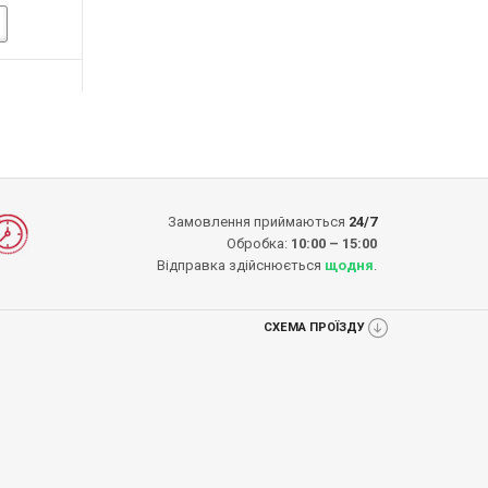
-14%
-16%
ДО КОШИКА
ДО КОШИКА
ДО 
ДО КОШИКА
ДО КОШИ
Замовлення приймаються
24/7
Обробка:
10:00 – 15:00
Відправка здійснюється
щодня
.
СХЕМА ПРОЇЗДУ