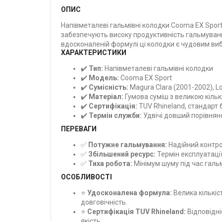
ОПИС
Напівметалеві гальмівні колодки Cooma EX Sport
забезпечують високу продуктивність гальмуванн
вдосконаленій формулі ці колодки є чудовим виб
ХАРАКТЕРИСТИКИ
✔️
Тип:
Напівметалеві гальмівні колодки
✔️
Модель:
Cooma EX Sport
✔️
Сумісність:
Magura Clara (2001-2002), Lo
✔️
Матеріал:
Гумова суміш з великою кільк
✔️
Сертифікація:
TUV Rhineland, стандарт
✔️
Термін служби:
Удвічі довший порівнян
ПЕРЕВАГИ
✅
Потужне гальмування:
Надійний контро
✅
Збільшений ресурс:
Термін експлуатації
✅
Тиха робота:
Мінімум шуму під час галь
ОСОБЛИВОСТІ
⭐
Удосконалена формула:
Велика кількіс
довговічність.
⭐
Сертифікація TUV Rhineland:
Відповідні
якість.