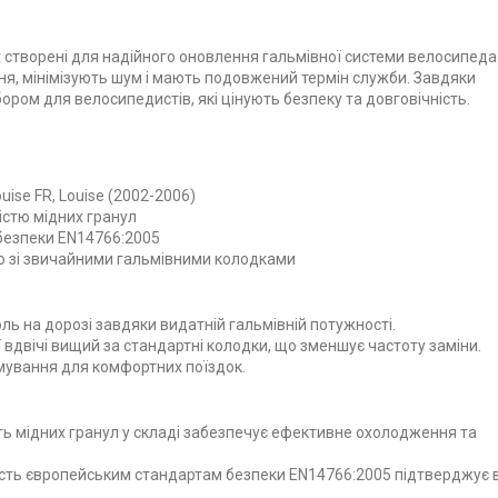
 створені для надійного оновлення гальмівної системи велосипеда
я, мінімізують шум і мають подовжений термін служби. Завдяки
ором для велосипедистів, які цінують безпеку та довговічність.
uise FR, Louise (2002-2006)
істю мідних гранул
 безпеки EN14766:2005
о зі звичайними гальмівними колодками
ль на дорозі завдяки видатній гальмівній потужності.
 вдвічі вищий за стандартні колодки, що зменшує частоту заміни.
мування для комфортних поїздок.
ть мідних гранул у складі забезпечує ефективне охолодження та
сть європейським стандартам безпеки EN14766:2005 підтверджує 