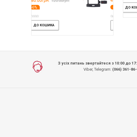
.
460.00грн.
720.00грн.
610.00грн.
-25%
 КОШИКА
ДО КОШИКА
ДО КОШИКА
ИКА
ДО КОШИКА
З усіх питань звертайтеся з 10:00 до 17
Viber, Telegram:
(066) 361-86