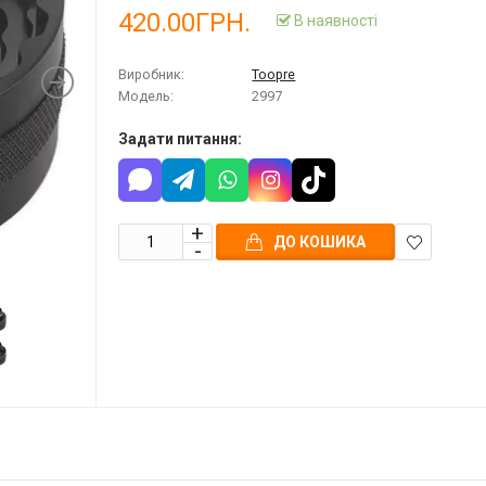
420.00ГРН.
В наявності
Виробник:
Toopre
Модель:
2997
Задати питання:
ДО КОШИКА
В
закладки