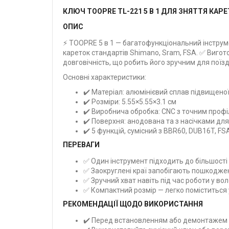
КЛЮЧ TOOPRE TL-221 5 В 1 ДЛЯ ЗНЯТТЯ КАРЕ
ОПИС
⚡ TOOPRE 5 в 1 — багатофункціональний інстру
кареток стандартів Shimano, Sram, FSA. ✅ Вигото
довговічність, що робить його зручним для поїзд
Основні характеристики:
✔️ Матеріал: алюмінієвий сплав підвищеної
✔️ Розміри: 5.55×5.55×3.1 см
✔️ Виробнича обробка: CNC з точним проф
✔️ Поверхня: анодована та з насічками дл
✔️ 5 функцій, сумісний з BBR60, DUB16T, 
ПЕРЕВАГИ
✅ Один інструмент підходить до більшості
✅ Заокруглені краї запобігають пошкодж
✅ Зручний хват навіть під час роботи у во
✅ Компактний розмір — легко поміститься
РЕКОМЕНДАЦІЇ ЩОДО ВИКОРИСТАННЯ
✔️ Перед встановленням або демонтажем о