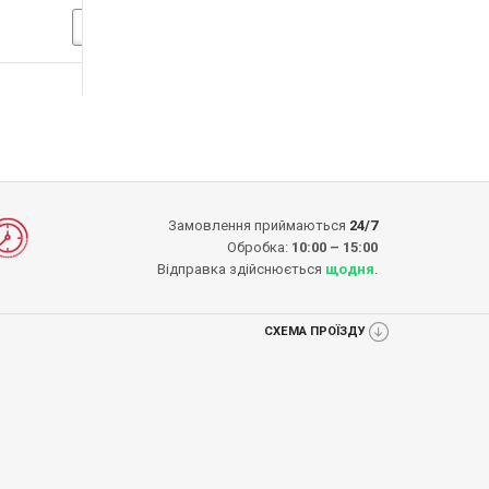
1210.00грн.
1250.00грн
1400.00грн.
-14%
-16%
ДО КОШИКА
ДО КОШИКА
ДО 
ДО КОШИКА
ДО КОШИ
Замовлення приймаються
24/7
Обробка:
10:00 – 15:00
Відправка здійснюється
щодня
.
СХЕМА ПРОЇЗДУ