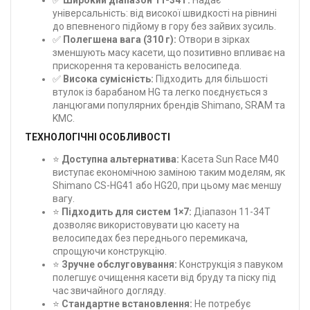
універсальність: від високої швидкості на рівнині
до впевненого підйому в гору без зайвих зусиль.
✅
Полегшена вага (310 г):
Отвори в зірках
зменшують масу касети, що позитивно впливає на
прискорення та керованість велосипеда.
✅
Висока сумісність:
Підходить для більшості
втулок із барабаном HG та легко поєднується з
ланцюгами популярних брендів Shimano, SRAM та
KMC.
ТЕХНОЛОГІЧНІ ОСОБЛИВОСТІ
⭐
Доступна альтернатива:
Касета Sun Race M40
виступає економічною заміною таким моделям, як
Shimano CS-HG41 або HG20, при цьому має меншу
вагу.
⭐
Підходить для систем 1×7:
Діапазон 11-34T
дозволяє використовувати цю касету на
велосипедах без переднього перемикача,
спрощуючи конструкцію.
⭐
Зручне обслуговування:
Конструкція з павуком
полегшує очищення касети від бруду та піску під
час звичайного догляду.
⭐
Стандартне встановлення:
Не потребує