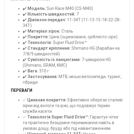
✔️
Модель:
Sun Race M40 (CS-M40)
✔️
Кількість швидкостей:
7
✔️
Діапазон передач:
11-34T (11-13-15-18-22-28-
34T)
✔️
Матеріал зірок:
Сталь
✔️
Покриття:
Цинк (оцинковане, сріблясто-сіре)
✔️
Технологія:
Super Fluid Drive™
✔️
Стандарт кріплення:
Shimano HG (барабан на
7/8/9 швидкостей)
✔️
Сумісність із ланцюгами:
7-швидкісні HG
(Shimano, SRAM, KMC)
✔️
Вага:
310 г
✔️
Застосування:
MTB, міські велосипеди, туринг,
гібриди
ПЕРЕВАГИ
✅
Цинкове покриття:
Ефективно оберігає сталеві
зірки від вологи та іржі, що подовжує термін
служби касети.
✅
Технологія Super Fluid Drive™:
Гарантує чітке
та практично безшумне перемикання навіть в
умовах дощу, бруду або під навантаженням.
✅
Широкий діапазон 11-34T:
Надає