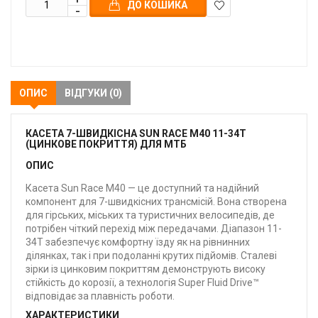
ДО КОШИКА
В
закладки
ОПИС
ВІДГУКИ (0)
КАСЕТА 7-ШВИДКІСНА SUN RACE M40 11-34T
(ЦИНКОВЕ ПОКРИТТЯ) ДЛЯ МТБ
ОПИС
Касета Sun Race M40 — це доступний та надійний
компонент для 7-швидкісних трансмісій. Вона створена
для гірських, міських та туристичних велосипедів, де
потрібен чіткий перехід між передачами. Діапазон 11-
34T забезпечує комфортну їзду як на рівнинних
ділянках, так і при подоланні крутих підйомів. Сталеві
зірки із цинковим покриттям демонструють високу
стійкість до корозії, а технологія Super Fluid Drive™
відповідає за плавність роботи.
ХАРАКТЕРИСТИКИ