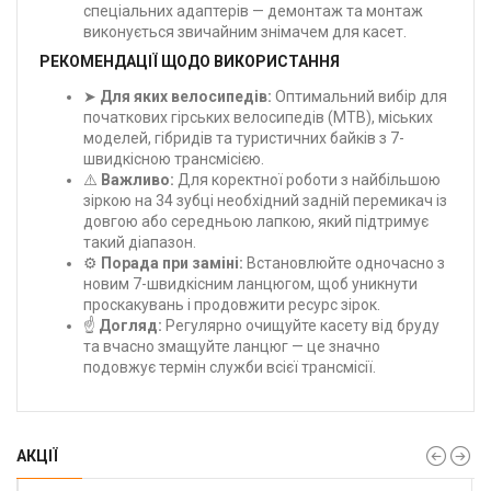
спеціальних адаптерів — демонтаж та монтаж
виконується звичайним знімачем для касет.
РЕКОМЕНДАЦІЇ ЩОДО ВИКОРИСТАННЯ
➤
Для яких велосипедів:
Оптимальний вибір для
початкових гірських велосипедів (MTB), міських
моделей, гібридів та туристичних байків з 7-
швидкісною трансмісією.
⚠️
Важливо:
Для коректної роботи з найбільшою
зіркою на 34 зубці необхідний задній перемикач із
довгою або середньою лапкою, який підтримує
такий діапазон.
⚙️
Порада при заміні:
Встановлюйте одночасно з
новим 7-швидкісним ланцюгом, щоб уникнути
проскакувань і продовжити ресурс зірок.
☝️
Догляд:
Регулярно очищуйте касету від бруду
та вчасно змащуйте ланцюг — це значно
подовжує термін служби всієї трансмісії.
АКЦІЇ