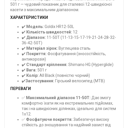
501 г — чудовий показник для сталевої 12-швидкісної
касети з максимальним діапазоном.
ХАРАКТЕРИСТИКИ
✔️
Модель:
Goldix HR12-50L
✔️
Кількість швидкостей:
12
✔️
Діапазон:
11-50T (11-13-15-17-19-21-24-28-32-
36-42-50T)
✔️
Матеріал зірок:
Вуглецева сталь
✔️
Покриття:
Фосфатування (зносостійкість,
антикорозія)
✔️
Стандарт кріплення:
Shimano HG (Hyperglide)
✔️
Вага:
501 г
✔️
Колір:
All Black (повністю чорний)
✔️
Застосування:
Гірський велосипед (MTB)
ПЕРЕВАГИ
✅
Максимальний діапазон 11-50T:
Дає змогу
комфортно їхати як на екстремальних підйомах,
так і на швидкісних ділянках, ідеально для систем
1x12.
✅
Фосфатуюче покриття:
Забезпечує високу
стійкість до зношування та надійний захист від