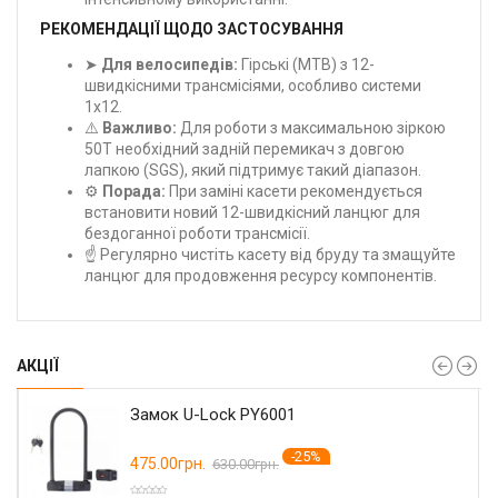
РЕКОМЕНДАЦІЇ ЩОДО ЗАСТОСУВАННЯ
➤
Для велосипедів:
Гірські (MTB) з 12-
швидкісними трансмісіями, особливо системи
1x12.
⚠️
Важливо:
Для роботи з максимальною зіркою
50T необхідний задній перемикач з довгою
лапкою (SGS), який підтримує такий діапазон.
⚙️
Порада:
При заміні касети рекомендується
встановити новий 12-швидкісний ланцюг для
бездоганної роботи трансмісії.
☝️ Регулярно чистіть касету від бруду та змащуйте
ланцюг для продовження ресурсу компонентів.
АКЦІЇ
Замок U-Lock PY6001
-25%
475.00грн.
630.00грн.