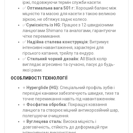
іржі, подовжуючи термін служби касети.
✅
Оптимальна вага 501 г:
Хороший баланс між
міцністю та масою для касети з такою великою
зіркою, не обтяжує заднє колесо.
✅
Сумісність із HG:
Працює з 12-швидкісними
ланцюгами Shimano та аналогами, гарантуючи
чітке перемикання.
✅
Надійна сталева конструкція:
Витримує
інтенсивні навантаження, характерні для
гірського катання, трейлу та ендуро.
✅
Стильний чорний дизайн:
All Black колір
виглядає агресивно та сучасно, пасує до будь-
якої рами.
ОСОБЛИВОСТІ ТЕХНОЛОГІЇ
⭐
Hyperglide (HG):
Спеціальний профіль зубів і
перехідні канавки забезпечують швидке, тихе та
точне перемикання навіть під навантаженням.
⭐
Фосфатна обробка:
Покращує ковзання
ланцюга та створює міцний антикорозійний шар,
полегшуючи очищення.
⭐
Вуглецева сталь:
Висока міцність і
довговічність, стійкість до деформацій при
інтенсивному використанні.