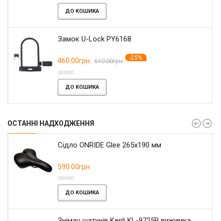
ДО КОШИКА
Замок U-Lock PY6168
-25%
460.00грн.
610.00грн.
ДО КОШИКА
ОСТАННІ НАДХОДЖЕННЯ
Сідло ONRIDE Glee 265x190 мм
590.00грн.
ДО КОШИКА
Знімач шатунів Kenli KL-9725B вижимка