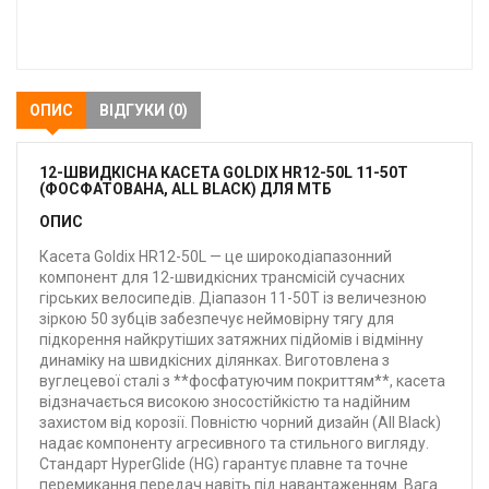
В
закладки
ОПИС
ВІДГУКИ (0)
12-ШВИДКІСНА КАСЕТА GOLDIX HR12-50L 11-50T
(ФОСФАТОВАНА, ALL BLACK) ДЛЯ МТБ
ОПИС
Касета Goldix HR12-50L — це широкодіапазонний
компонент для 12-швидкісних трансмісій сучасних
гірських велосипедів. Діапазон 11-50T із величезною
зіркою 50 зубців забезпечує неймовірну тягу для
підкорення найкрутіших затяжних підйомів і відмінну
динаміку на швидкісних ділянках. Виготовлена з
вуглецевої сталі з **фосфатуючим покриттям**, касета
відзначається високою зносостійкістю та надійним
захистом від корозії. Повністю чорний дизайн (All Black)
надає компоненту агресивного та стильного вигляду.
Стандарт HyperGlide (HG) гарантує плавне та точне
перемикання передач навіть під навантаженням. Вага