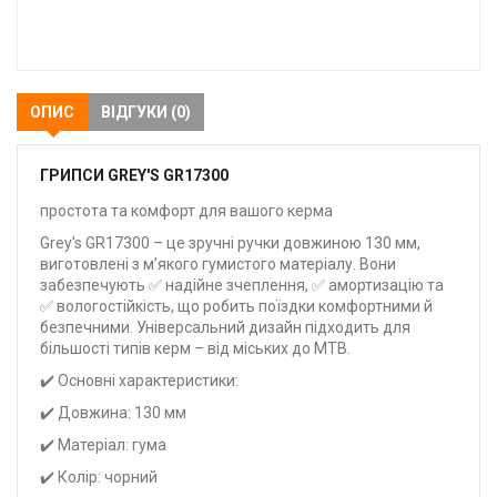
В
закладки
ОПИС
ВІДГУКИ (0)
ГРИПСИ GREY'S GR17300
простота та комфорт для вашого керма
Grey's GR17300 – це зручні ручки довжиною 130 мм,
виготовлені з м’якого гумистого матеріалу. Вони
забезпечують ✅ надійне зчеплення, ✅ амортизацію та
✅ вологостійкість, що робить поїздки комфортними й
безпечними. Універсальний дизайн підходить для
більшості типів керм – від міських до MTB.
✔️ Основні характеристики:
✔️ Довжина: 130 мм
✔️ Матеріал: гума
✔️ Колір: чорний