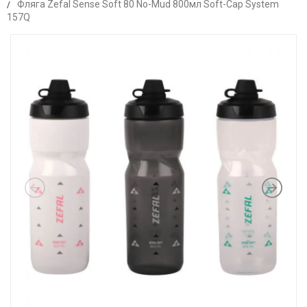
Фляга Zefal Sense Soft 80 No-Mud 800мл Soft-Cap System
157Q