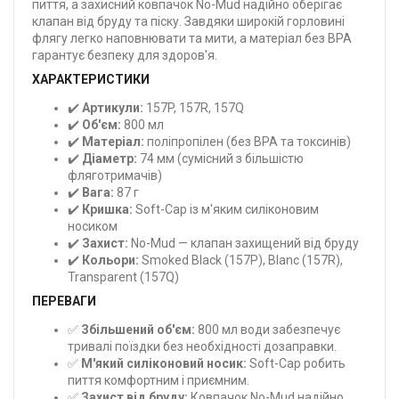
пиття, а захисний ковпачок No-Mud надійно оберігає
клапан від бруду та піску. Завдяки широкій горловині
флягу легко наповнювати та мити, а матеріал без BPA
гарантує безпеку для здоров'я.
ХАРАКТЕРИСТИКИ
✔️
Артикули:
157P, 157R, 157Q
✔️
Об'єм:
800 мл
✔️
Матеріал:
поліпропілен (без BPA та токсинів)
✔️
Діаметр:
74 мм (сумісний з більшістю
фляготримачів)
✔️
Вага:
87 г
✔️
Кришка:
Soft-Cap із м'яким силіконовим
носиком
✔️
Захист:
No-Mud — клапан захищений від бруду
✔️
Кольори:
Smoked Black (157P), Blanc (157R),
Transparent (157Q)
ПЕРЕВАГИ
✅
Збільшений об'єм:
800 мл води забезпечує
тривалі поїздки без необхідності дозаправки.
✅
М'який силіконовий носик:
Soft-Cap робить
пиття комфортним і приємним.
✅
Захист від бруду:
Ковпачок No-Mud надійно