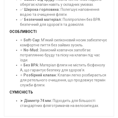
оберігає клапан навіть у складних умовах.
✅
Широка горловина:
Полегшує наповнення
водою та очищення фляги.
✅
Безпечний матеріал:
Поліпропілен без BPA
безпечний для здоров'я та довкілля.
ОСОБЛИВОСТІ
⭐
Soft-Cap:
М'який силіконовий носик забезпечує
комфортне пиття без зайвих зусиль.
⭐
No-Mud:
Захисний ковпачок запобігає
потраплянню бруду та піску на клапан під час
їзди.
⭐
Без BPA:
Матеріал фляги не містить бісфенолу
А, що гарантує безпеку для здоров'я.
⭐
Розбірний клапан:
Клапан легко розбирається
для ретельного очищення, що продовжує термін
служби фляги.
СУМІСНІСТЬ
➤
Діаметр 74 мм:
Підходить для більшості
стандартних фляготримачів на велосипедах.