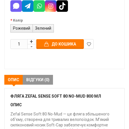
Колір
Рожевий
Зелений
ДО КОШИКА
В
закладки
ОПИС
ВІДГУКИ (0)
ФЛЯГА ZEFAL SENSE SOFT 80 NO-MUD 800 МЛ
ОПИС
Zefal Sense Soft 80 No-Mud — це фляга збільшеного
об'єму, створена для тривалих велопоїздок. М'який
силіконовий носик Soft-Cap забезпечує комфортне