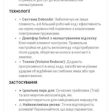
налаштування.
ТЕХНОЛОГІЇ
⭐
Система DebonAir:
Забезпечує не лише
плавність, а й більший робочий ход і ефективність
на серіях нерівностей порівняно з класичними
повітряними пружинами.
⭐
Демпфер Select з налаштуванням відскоку:
Ключовий елемент контролю. Правильна
настройка не дасть велосипеду «підстрибувати»
після ударів, зберігаючи колесо в контакті з
землею.
⭐
Токени (Volume Reducer):
Додають
прогресивності в кінці ходу, запобігаючи різким
ударам об відбійник на глибоких ямах або при
завантаженні.
ЗАСТОСУВАННЯ
➤
Ідеальна пара для:
Сучасних трейлових (Trail)
та алл-маунтин велосипедів, які
використовуються для найцікавіших маршрутів.
⚠️
Найважливіша умова:
Точна відповідність
розмірів! Переконайтеся, що ваші параметри