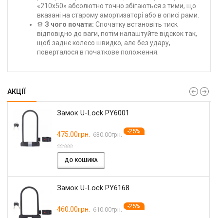
«210x50» абсолютно точно збігаються з тими, що
вказані на старому амортизаторі або в описі рами.
⚙️
З чого почати:
Спочатку встановіть тиск
відповідно до ваги, потім налаштуйте відскок так,
щоб заднє колесо швидко, але без удару,
поверталося в початкове положення.
АКЦІЇ
Замок U-Lock PY6001
-25%
475.00грн.
630.00грн.
ДО КОШИКА
Замок U-Lock PY6168
-25%
460.00грн.
610.00грн.