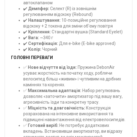
автоклапаном
✔️
Демпфер:
Селект (R) із зовнішнім
регулюванням відскоку (Rebound)
✔️
Налаштування:
10-позиційне регулювання
відскоку + 2 токена для зміни об'єму повітря
✔️
Кріплення:
Стандартні вушка (Standard Eyelet)
✔️
Вага:
~340 г
✔️
Сертифікація:
Для e-bike (E-bike approved)
✔️
Колір:
Чорний
ГОЛОВНІ ПЕРЕВАГИ
✅
Нове відчуття від їзди:
Пружина DebonAir
усуває жорсткість на початку ходу, роблячи
велосипед більш «живим» і чутливим на дрібних
каміннях та коренях.
✅
Максимальна адаптація:
Набор регулювань
дозволяє «заточити» амортизатор під вашу вагу,
агресивність їзди та конкретну трасу.
✅
Міцність та довговічність:
Конструкція
розрахована на інтенсивне використання та
підвищені навантаження від електровелосипедів.
✅
Готовий виріб:
Не потребує додаткових
вкладень. Встановивши амортизатор, ви відразу
отримуєте доступ до всіх можливостей