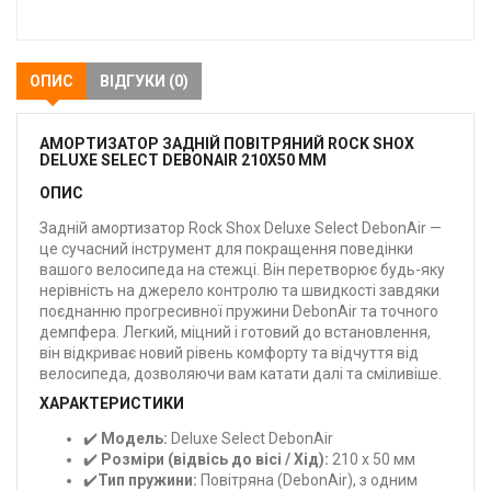
закладки
ОПИС
ВІДГУКИ (0)
АМОРТИЗАТОР ЗАДНІЙ ПОВІТРЯНИЙ ROCK SHOX
DELUXE SELECT DEBONAIR 210X50 ММ
ОПИС
Задній амортизатор Rock Shox Deluxe Select DebonAir —
це сучасний інструмент для покращення поведінки
вашого велосипеда на стежці. Він перетворює будь-яку
нерівність на джерело контролю та швидкості завдяки
поєднанню прогресивної пружини DebonAir та точного
демпфера. Легкий, міцний і готовий до встановлення,
він відкриває новий рівень комфорту та відчуття від
велосипеда, дозволяючи вам катати далі та сміливіше.
ХАРАКТЕРИСТИКИ
✔️
Модель:
Deluxe Select DebonAir
✔️
Розміри (відвісь до вісі / Хід):
210 x 50 мм
✔️
Тип пружини:
Повітряна (DebonAir), з одним